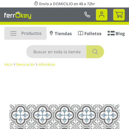
Ir
Envío a DOMICILIO en 48 a 72hr
al
Mi 
contenido
Productos
Tiendas
Folletos
Blog
Buscar
Inicio
Decoración
Alfombras
Saltar
al
final
de
la
galería
de
imágenes