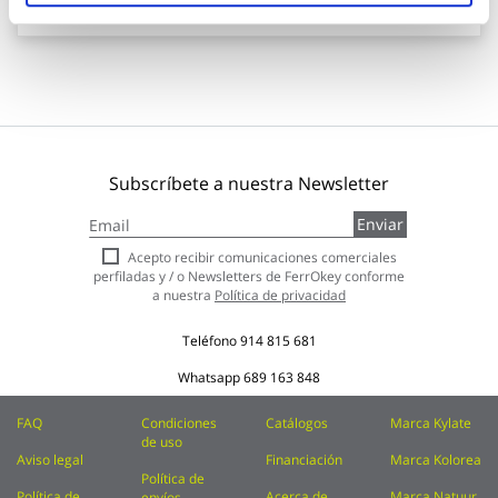
Subscríbete a nuestra Newsletter
Inscríbase
Enviar
a
nuestro
Acepto recibir comunicaciones comerciales
boletín
perfiladas y / o Newsletters de FerrOkey conforme
de
a nuestra
Política de privacidad
noticias:
Teléfono
914 815 681
Whatsapp
689 163 848
FAQ
Condiciones
Catálogos
Marca Kylate
de uso
Aviso legal
Financiación
Marca Kolorea
Política de
Política de
Acerca de
Marca Natuur
envíos