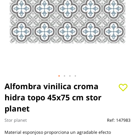
Saltar
Alfombra vinilica croma
al
hidra topo 45x75 cm stor
comienzo
de
planet
la
galería
de
Stor planet
Ref:
147983
imágenes
Material esponjoso proporciona un agradable efecto