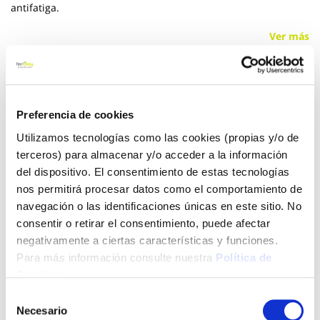
antifatiga.
Ver más
15,00 €
Preferencia de cookies
Añadir al carrito
Utilizamos tecnologías como las cookies (propias y/o de
terceros) para almacenar y/o acceder a la información
del dispositivo. El consentimiento de estas tecnologías
nos permitirá procesar datos como el comportamiento de
Click&Collect - Recogida gratis
Envío a domicilio:
navegación o las identificaciones únicas en este sitio. No
en nuestras tiendas
5 días hábiles
consentir o retirar el consentimiento, puede afectar
negativamente a ciertas características y funciones.
Para más información consulte nuestra
Política de
+ INFO
Cookies
.
Selección
Necesario
de
LOCALIZA TU TIENDA MÁS CERCANA