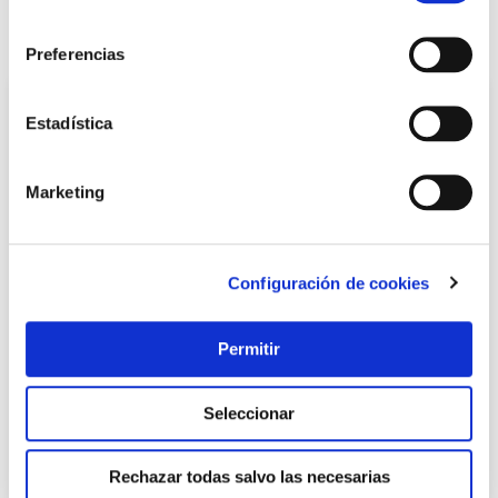
consentimiento
También te puede interesar
Preferencias
Estadística
Marketing
Configuración de cookies
Moqueta lavable gris pvc 90 x 150 cm dintex
Permitir
Dintex
Seleccionar
37,30 €
Rechazar todas salvo las necesarias
Añadir al carrito