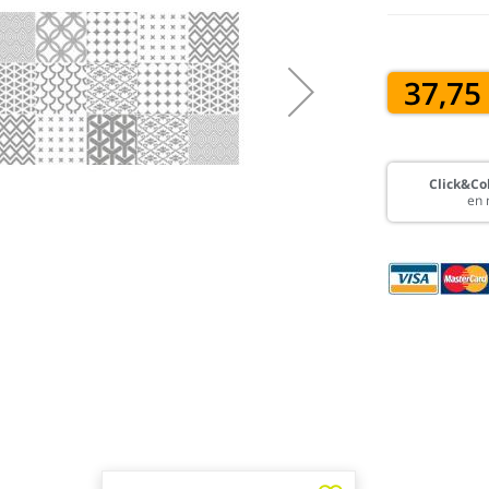
37,75
Click&Col
en 