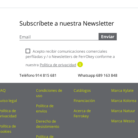
Subscríbete a nuestra Newsletter
Inscríbase
Enviar
a
nuestro
boletín
Acepto recibir comunicaciones comerciales
de
perfiladas y / o Newsletters de FerrOkey conforme a
noticias:
nuestra
Política de privacidad
Teléfono
914 815 681
Whatsapp
689 163 848
FAQ
Condiciones de
Catálogos
Marca Kylate
uso
Aviso legal
Financiación
Marca Kolorea
Política de
Política de
Acerca de
Marca Natuur
envíos
privacidad
Ferrokey
Marca Wesco
Derecho de
Política de
desistimiento
cookies
Política de