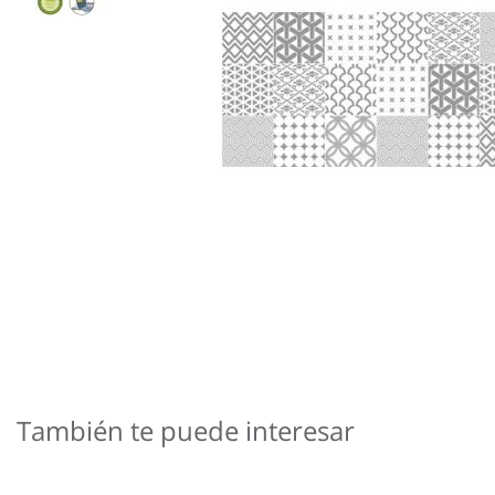
Saltar
al
También te puede interesar
comienzo
de
la