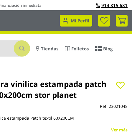
914 815 681
Financiación inmediata
Mi 
Mi Perfil
Buscar
Tiendas
Folletos
Blog
ra vinilica estampada patch
60x200cm stor planet
Ref:
23021048
lica estampada Patch textil 60X200CM
Ver más