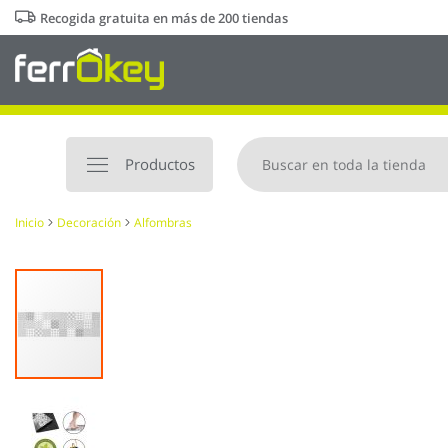
Ir
Recogida gratuita en más de 200 tiendas
al
contenido
Productos
Inicio
Decoración
Alfombras
Saltar
al
final
de
la
galería
de
imágenes