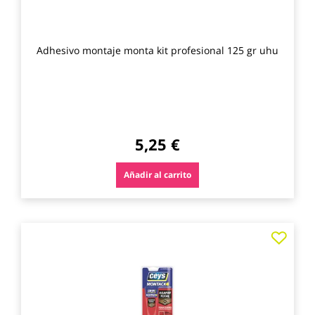
Adhesivo montaje monta kit profesional 125 gr uhu
5,25 €
Añadir al carrito
Agre
a
los
favo