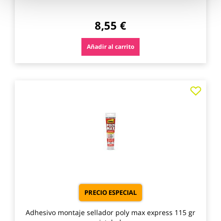
8,55 €
Añadir al carrito
Agre
a
los
favo
PRECIO ESPECIAL
Adhesivo montaje sellador poly max express 115 gr