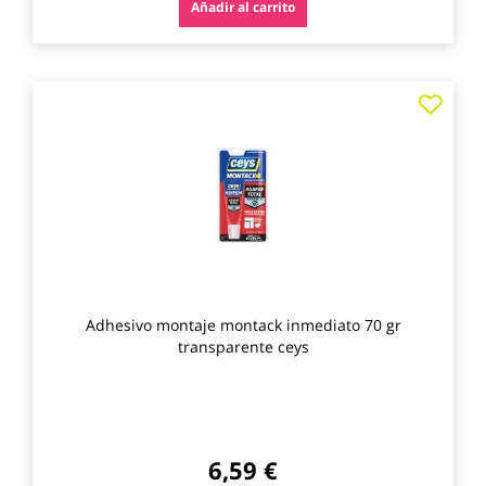
Añadir al carrito
Agre
a
los
favo
Adhesivo montaje montack inmediato 70 gr
transparente ceys
6,59 €