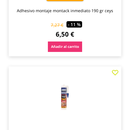
Adhesivo montaje montack inmediato 190 gr ceys
- 11 %
7,27 €
6,50 €
Añadir al carrito
Agre
a
los
favo