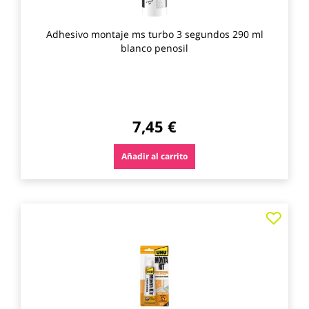
Adhesivo montaje ms turbo 3 segundos 290 ml
blanco penosil
7,45 €
Añadir al carrito
Agre
a
los
favo