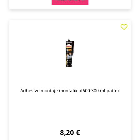
Agre
a
los
favo
Adhesivo montaje montafix pl600 300 ml pattex
8,20 €