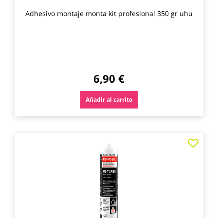
Adhesivo montaje monta kit profesional 350 gr uhu
6,90 €
Añadir al carrito
Agre
a
los
favo