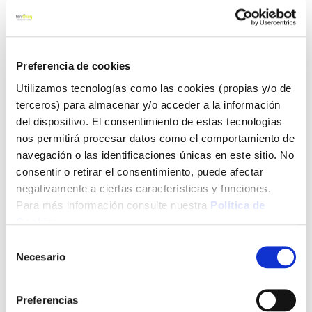
9,60 €
Añadir al carrito
Preferencia de cookies
Utilizamos tecnologías como las cookies (propias y/o de
Agre
a
terceros) para almacenar y/o acceder a la información
los
del dispositivo. El consentimiento de estas tecnologías
favo
nos permitirá procesar datos como el comportamiento de
navegación o las identificaciones únicas en este sitio. No
consentir o retirar el consentimiento, puede afectar
negativamente a ciertas características y funciones.
Para más información consulte nuestra
Política de
Cookies
.
Adhesivo termofusible 3738 tcq 5 k marron 3m
Selección
Necesario
de
consentimiento
Preferencias