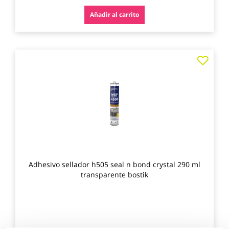
Añadir al carrito
Agre
a
los
favo
Adhesivo sellador h505 seal n bond crystal 290 ml
transparente bostik