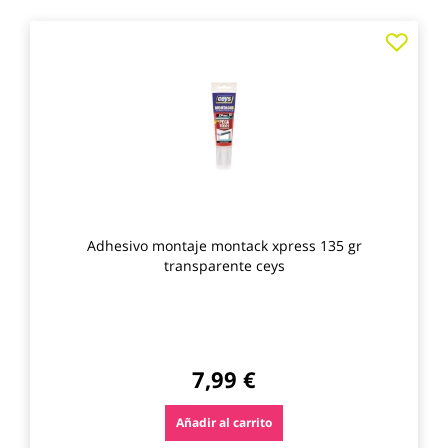
Agre
a
los
favo
Adhesivo montaje montack xpress 135 gr
transparente ceys
7,99 €
Añadir al carrito