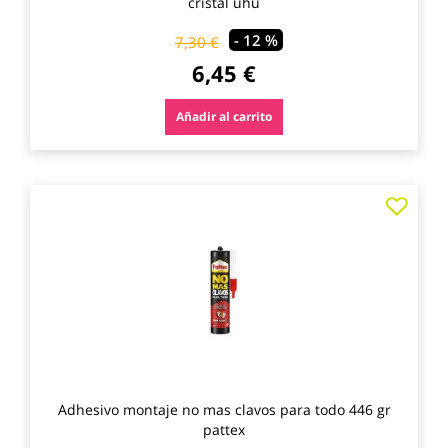
cristal uhu
- 12 %
7,30 €
6,45 €
Añadir al carrito
Agre
a
los
favo
Adhesivo montaje no mas clavos para todo 446 gr
pattex