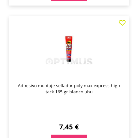
Agre
a
los
favo
Adhesivo montaje sellador poly max express high
tack 165 gr blanco uhu
7,45 €