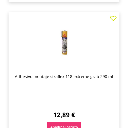
Agre
a
los
favo
Adhesivo montaje sikaflex 118 extreme grab 290 ml
12,89 €
Añadir al carrito