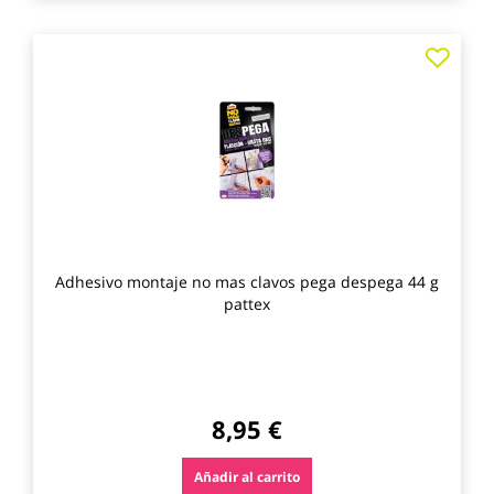
Agre
a
los
favo
Adhesivo montaje no mas clavos pega despega 44 g
pattex
8,95 €
Añadir al carrito