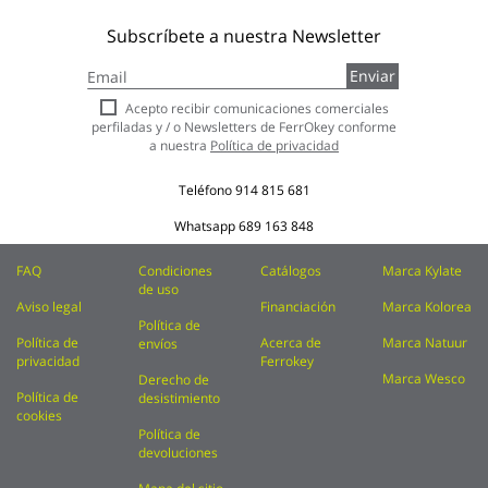
Subscríbete a nuestra Newsletter
Inscríbase
Enviar
a
nuestro
Acepto recibir comunicaciones comerciales
boletín
perfiladas y / o Newsletters de FerrOkey conforme
de
a nuestra
Política de privacidad
noticias:
Teléfono
914 815 681
Whatsapp
689 163 848
FAQ
Condiciones
Catálogos
Marca Kylate
de uso
Aviso legal
Financiación
Marca Kolorea
Política de
Política de
Acerca de
Marca Natuur
envíos
privacidad
Ferrokey
Marca Wesco
Derecho de
Política de
desistimiento
cookies
Política de
devoluciones