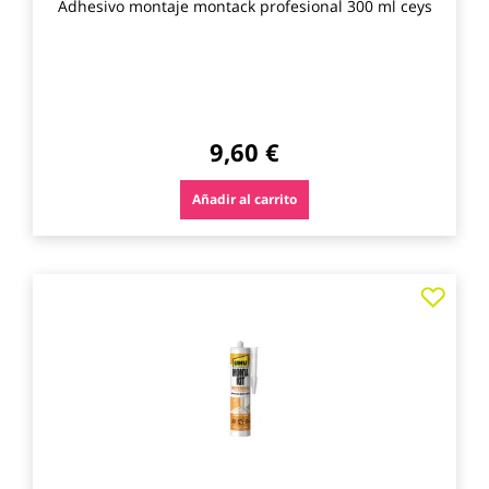
Adhesivo montaje montack profesional 300 ml ceys
9,60 €
Añadir al carrito
Agre
a
los
favo