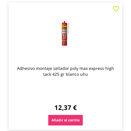
Agre
a
los
favo
Adhesivo montaje sellador poly max express high
tack 425 gr blanco uhu
12,37 €
Añadir al carrito