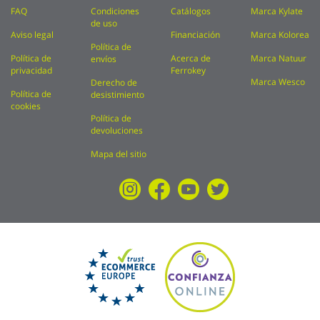
FAQ
Condiciones
Catálogos
Marca Kylate
de uso
Aviso legal
Financiación
Marca Kolorea
Política de
Política de
Acerca de
Marca Natuur
envíos
privacidad
Ferrokey
Marca Wesco
Derecho de
Política de
desistimiento
cookies
Política de
devoluciones
Mapa del sitio