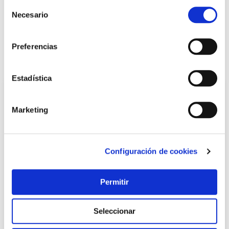
+ INFO
Selección
Necesario
de
consentimiento
LOCALIZA TU TIENDA MÁS CERCANA
Preferencias
También te puede interesar
Estadística
Marketing
Configuración de cookies
Permitir
Adhesivo pvc rigido gel 1 l griffon
Griffon
Seleccionar