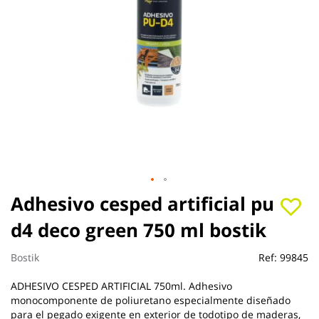
Saltar
Adhesivo cesped artificial pu
al
d4 deco green 750 ml bostik
comienzo
de
la
Bostik
Ref:
99845
galería
de
ADHESIVO CESPED ARTIFICIAL 750ml. Adhesivo
imágenes
monocomponente de poliuretano especialmente diseñado
para el pegado exigente en exterior de todotipo de maderas,