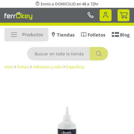
Ir
Envío a DOMICILIO en 48 a 72hr
al
Mi 
contenido
Productos
Tiendas
Folletos
Blog
Buscar
Inicio
Pintura
Adhesivos y colas
Específicos
Saltar
al
final
de
la
galería
de
imágenes