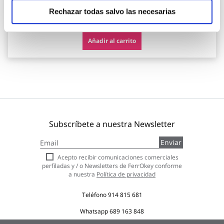
15,71 €
Rechazar todas salvo las necesarias
Añadir al carrito
Subscríbete a nuestra Newsletter
Inscríbase
Enviar
a
nuestro
Acepto recibir comunicaciones comerciales
boletín
perfiladas y / o Newsletters de FerrOkey conforme
de
a nuestra
Política de privacidad
noticias:
Teléfono
914 815 681
Whatsapp
689 163 848