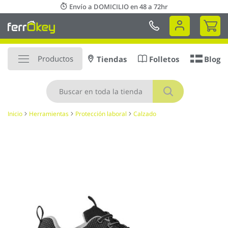
Ir
Envío a DOMICILIO en 48 a 72hr
al
Mi 
contenido
Productos
Tiendas
Folletos
Blog
Buscar
Inicio
Herramientas
Protección laboral
Calzado
Saltar
al
final
de
la
galería
de
imágenes