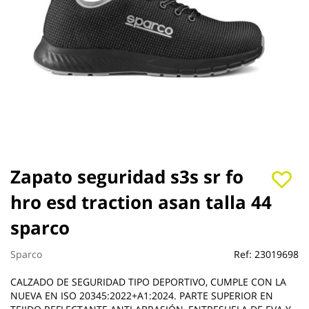
Saltar
Zapato seguridad s3s sr fo
al
hro esd traction asan talla 44
comienzo
de
sparco
la
galería
de
Sparco
Ref:
23019698
imágenes
CALZADO DE SEGURIDAD TIPO DEPORTIVO, CUMPLE CON LA
NUEVA EN ISO 20345:2022+A1:2024. PARTE SUPERIOR EN