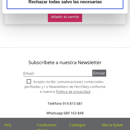
117,90 €
Rechazar todas salvo las necesarias
Añadir al carrito
Subscríbete a nuestra Newsletter
Inscríbase
Enviar
a
nuestro
Acepto recibir comunicaciones comerciales
boletín
perfiladas y / o Newsletters de FerrOkey conforme
de
a nuestra
Política de privacidad
noticias:
Teléfono
914 815 681
Whatsapp
689 163 848
FAQ
Condiciones
Catálogos
Marca Kylate
de uso