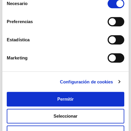
Necesario
de
LOCALIZA TU TIENDA MÁS CERCANA
consentimiento
Preferencias
También te puede interesar
Estadística
Marketing
Configuración de cookies
Permitir
TOP VENTAS
Bota seguridad s3 src arpon gore-tex talla 41 robusta
Seleccionar
Robusta