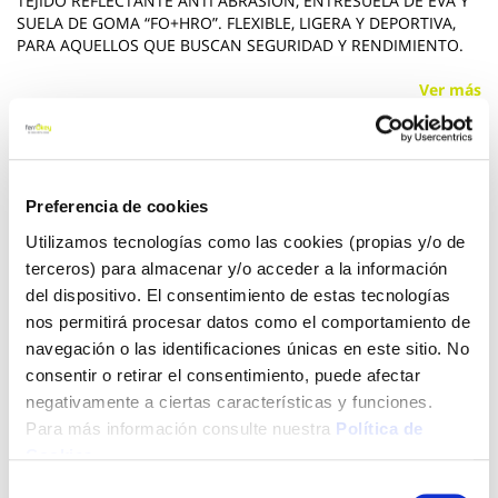
TEJIDO REFLECTANTE ANTI ABRASIÓN, ENTRESUELA DE EVA Y
SUELA DE GOMA “FO+HRO”. FLEXIBLE, LIGERA Y DEPORTIVA,
PARA AQUELLOS QUE BUSCAN SEGURIDAD Y RENDIMIENTO.
Ver más
60,00 €
Preferencia de cookies
Añadir al carrito
Utilizamos tecnologías como las cookies (propias y/o de
terceros) para almacenar y/o acceder a la información
del dispositivo. El consentimiento de estas tecnologías
nos permitirá procesar datos como el comportamiento de
Click&Collect - Recogida gratis
Envío a domicilio:
navegación o las identificaciones únicas en este sitio. No
en nuestras tiendas
5 días hábiles
consentir o retirar el consentimiento, puede afectar
negativamente a ciertas características y funciones.
Para más información consulte nuestra
Política de
+ INFO
Cookies
.
Selección