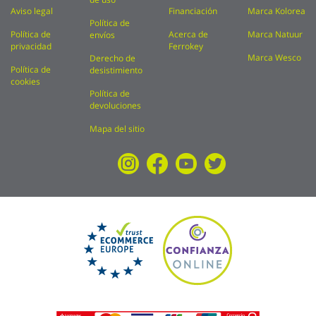
Aviso legal
Financiación
Marca Kolorea
Política de
Política de
Acerca de
Marca Natuur
envíos
privacidad
Ferrokey
Marca Wesco
Derecho de
Política de
desistimiento
cookies
Política de
devoluciones
Mapa del sitio