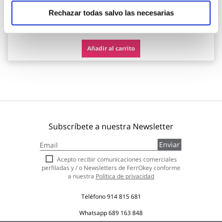
Rechazar todas salvo las necesarias
117,90 €
Añadir al carrito
Subscríbete a nuestra Newsletter
Inscríbase
Enviar
a
nuestro
Acepto recibir comunicaciones comerciales
boletín
perfiladas y / o Newsletters de FerrOkey conforme
de
a nuestra
Política de privacidad
noticias:
Teléfono
914 815 681
Whatsapp
689 163 848