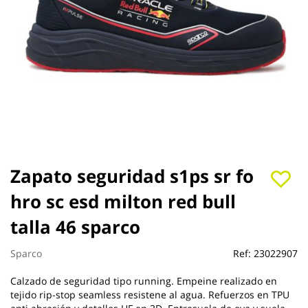
Saltar
Zapato seguridad s1ps sr fo
al
hro sc esd milton red bull
comienzo
de
talla 46 sparco
la
galería
de
Sparco
Ref:
23022907
imágenes
Calzado de seguridad tipo running. Empeine realizado en
tejido rip-stop seamless resistene al agua. Refuerzos en TPU