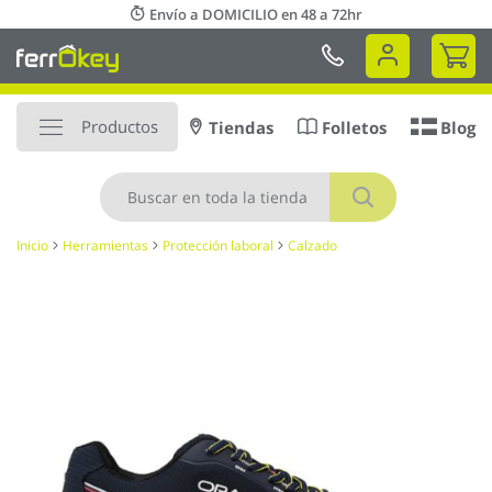
Ir
Envío a DOMICILIO en 48 a 72hr
al
Mi 
contenido
Productos
Tiendas
Folletos
Blog
Buscar
Inicio
Herramientas
Protección laboral
Calzado
Saltar
al
final
de
la
galería
de
imágenes