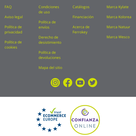
FAQ
Condiciones
Catálogos
Marca Kylate
de uso
Aviso legal
Financiación
Marca Kolorea
Política de
Política de
Acerca de
Marca Natuur
envíos
privacidad
Ferrokey
Marca Wesco
Derecho de
Política de
desistimiento
cookies
Política de
devoluciones
Mapa del sitio