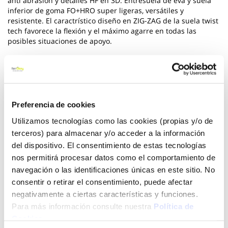
anti abrasión y detalles HF en 3D. Entresuela de eva y suela
inferior de goma FO+HRO super ligeras, versátiles y
resistente. El caractrístico diseño en ZIG-ZAG de la suela twist
tech favorece la flexión y el máximo agarre en todas las
posibles situaciones de apoyo.
Ver más
84,00 €
Preferencia de cookies
Utilizamos tecnologías como las cookies (propias y/o de
Añadir al carrito
terceros) para almacenar y/o acceder a la información
del dispositivo. El consentimiento de estas tecnologías
nos permitirá procesar datos como el comportamiento de
navegación o las identificaciones únicas en este sitio. No
Click&Collect - Recogida gratis
Envío a domicilio:
consentir o retirar el consentimiento, puede afectar
en nuestras tiendas
5 días hábiles
negativamente a ciertas características y funciones.
Para más información consulte nuestra
Política de
Cookies
.
+ INFO