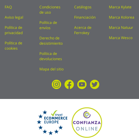
FAQ
Condiciones
Catálogos
Marca Kylate
de uso
Aviso legal
Financiación
Marca Kolorea
Política de
Política de
Acerca de
Marca Natuur
envíos
privacidad
Ferrokey
Marca Wesco
Derecho de
Política de
desistimiento
cookies
Política de
devoluciones
Mapa del sitio