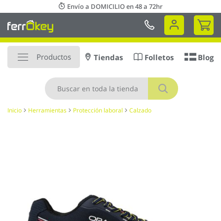
Ir
Envío a DOMICILIO en 48 a 72hr
al
Mi 
contenido
Productos
Tiendas
Folletos
Blog
Buscar
Inicio
Herramientas
Protección laboral
Calzado
Saltar
al
final
de
la
galería
de
imágenes