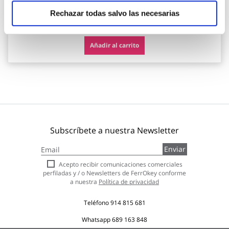
Rechazar todas salvo las necesarias
91,71 €
Añadir al carrito
Subscríbete a nuestra Newsletter
Inscríbase
Enviar
a
nuestro
Acepto recibir comunicaciones comerciales
boletín
perfiladas y / o Newsletters de FerrOkey conforme
de
a nuestra
Política de privacidad
noticias:
Teléfono
914 815 681
Whatsapp
689 163 848