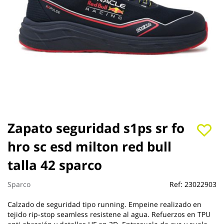
Saltar
Zapato seguridad s1ps sr fo
al
hro sc esd milton red bull
comienzo
de
talla 42 sparco
la
galería
de
Sparco
Ref:
23022903
imágenes
Calzado de seguridad tipo running. Empeine realizado en
tejido rip-stop seamless resistene al agua. Refuerzos en TPU