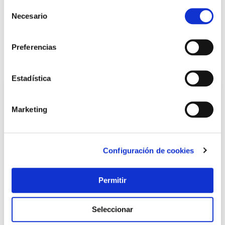
Selección
Necesario
de
consentimiento
LOCALIZA TU TIENDA MÁS CERCANA
Preferencias
También te puede interesar
Estadística
Marketing
Configuración de cookies
Permitir
Zapato seguridad s3s sr esd red lion imperius talla 39 u-
power
Seleccionar
U-power