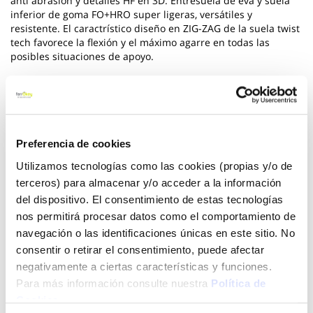
anti abrasión y detalles HF en 3D. Entresuela de eva y suela
inferior de goma FO+HRO super ligeras, versátiles y
resistente. El caractrístico diseño en ZIG-ZAG de la suela twist
tech favorece la flexión y el máximo agarre en todas las
posibles situaciones de apoyo.
Ver más
82,00 €
Preferencia de cookies
Utilizamos tecnologías como las cookies (propias y/o de
Añadir al carrito
terceros) para almacenar y/o acceder a la información
del dispositivo. El consentimiento de estas tecnologías
nos permitirá procesar datos como el comportamiento de
navegación o las identificaciones únicas en este sitio. No
Click&Collect - Recogida gratis
Envío a domicilio:
consentir o retirar el consentimiento, puede afectar
en nuestras tiendas
5 días hábiles
negativamente a ciertas características y funciones.
Para más información consulte nuestra
Política de
Cookies
.
+ INFO