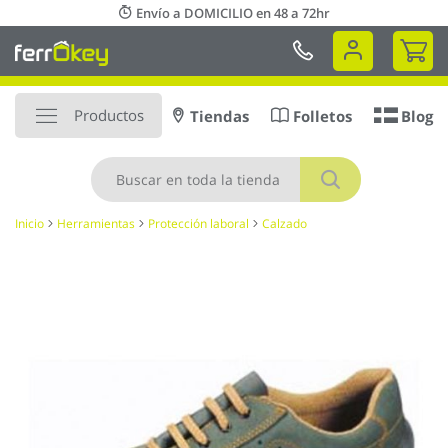
Ir
Envío a DOMICILIO en 48 a 72hr
al
Mi 
contenido
Productos
Tiendas
Folletos
Blog
Buscar
Inicio
Herramientas
Protección laboral
Calzado
Saltar
al
final
de
la
galería
de
imágenes