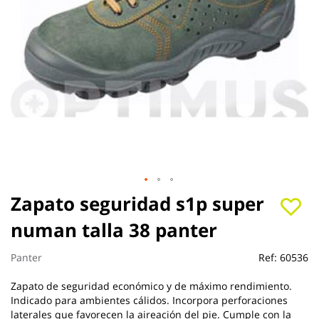
Saltar
Zapato seguridad s1p super
al
numan talla 38 panter
comienzo
de
la
Panter
Ref:
60536
galería
de
Zapato de seguridad económico y de máximo rendimiento.
imágenes
Indicado para ambientes cálidos. Incorpora perforaciones
laterales que favorecen la aireación del pie. Cumple con la