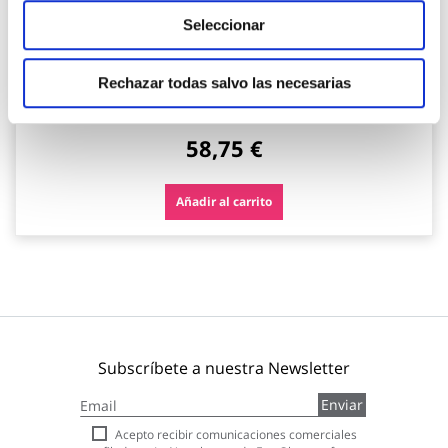
Seleccionar
Zapato seguridad s3s sr esd forza sporty negro talla 44
panter
Rechazar todas salvo las necesarias
Panter
58,75 €
Añadir al carrito
Subscríbete a nuestra Newsletter
Inscríbase
Enviar
a
nuestro
Acepto recibir comunicaciones comerciales
boletín