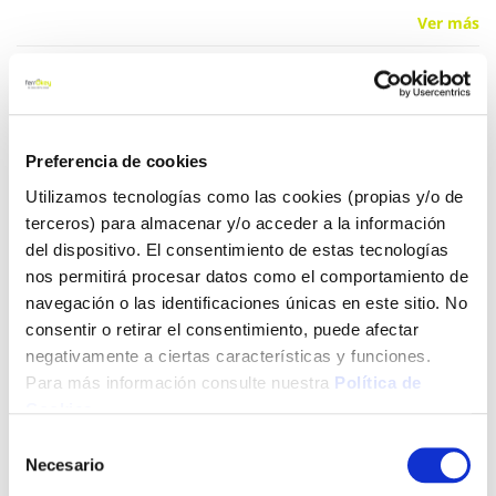
Ver más
119,00 €
Preferencia de cookies
Añadir al carrito
Utilizamos tecnologías como las cookies (propias y/o de
terceros) para almacenar y/o acceder a la información
del dispositivo. El consentimiento de estas tecnologías
nos permitirá procesar datos como el comportamiento de
Click&Collect - Recogida gratis
Envío a domicilio:
en nuestras tiendas
5 días hábiles
navegación o las identificaciones únicas en este sitio. No
consentir o retirar el consentimiento, puede afectar
negativamente a ciertas características y funciones.
+ INFO
Para más información consulte nuestra
Política de
Cookies
.
Selección
LOCALIZA TU TIENDA MÁS CERCANA
Necesario
de
consentimiento