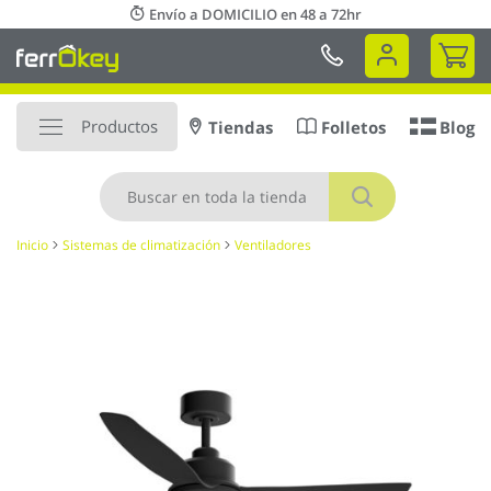
Ir
Envío a DOMICILIO en 48 a 72hr
al
Mi 
contenido
Productos
Tiendas
Folletos
Blog
Buscar
Inicio
Sistemas de climatización
Ventiladores
Saltar
al
final
de
la
galería
de
imágenes