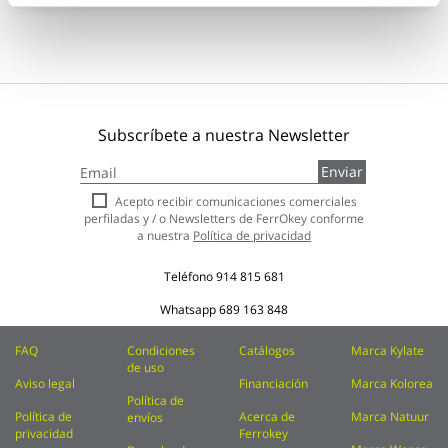
Subscríbete a nuestra Newsletter
Inscríbase
Enviar
a
nuestro
Acepto recibir comunicaciones comerciales
boletín
perfiladas y / o Newsletters de FerrOkey conforme
de
a nuestra
Política de privacidad
noticias:
Teléfono
914 815 681
Whatsapp
689 163 848
FAQ
Condiciones
Catálogos
Marca Kylate
de uso
Aviso legal
Financiación
Marca Kolorea
Política de
Política de
Acerca de
Marca Natuur
envíos
privacidad
Ferrokey