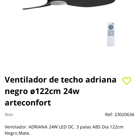
Saltar
Ventilador de techo adriana
al
negro ø122cm 24w
comienzo
de
arteconfort
la
galería
de
Non
Ref:
23020636
imágenes
Ventilador: ADRIANA 24W LED DC. 3 palas ABS Dia.122cm
Negro Mate.