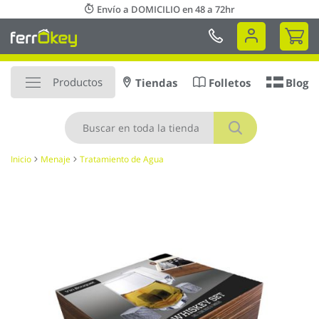
Ir
Envío a DOMICILIO en 48 a 72hr
al
Mi 
contenido
Productos
Tiendas
Folletos
Blog
Buscar
Inicio
Menaje
Tratamiento de Agua
Saltar
al
final
de
la
galería
de
imágenes