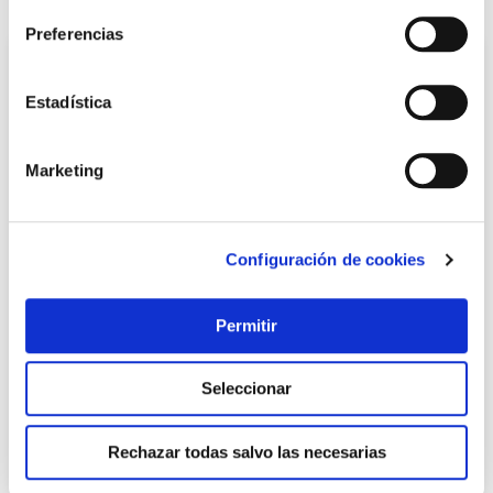
Preferencias
Estadística
Marketing
Configuración de cookies
Copa cerveza set regalo golden 6 uds surtidas bohemia
crystal
Permitir
Non
24,95 €
Seleccionar
Añadir al carrito
Rechazar todas salvo las necesarias