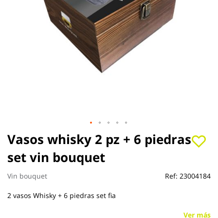
Saltar
Vasos whisky 2 pz + 6 piedras
al
set vin bouquet
comienzo
de
la
Vin bouquet
Ref:
23004184
galería
de
2 vasos Whisky + 6 piedras set fia
imágenes
Ver más