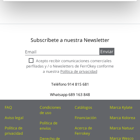
Subscríbete a nuestra Newsletter
Inscríbase
Enviar
a
nuestro
Acepto recibir comunicaciones comerciales
boletín
perfiladas y / o Newsletters de FerrOkey conforme
de
a nuestra
Política de privacidad
noticias:
Teléfono
914 815 681
Whatsapp
689 163 848
FAQ
Condiciones
Catálogos
Marca Kylate
de uso
Aviso legal
Financiación
Marca Kolorea
Política de
Política de
Acerca de
Marca Natuur
envíos
privacidad
Ferrokey
Marca Wesco
Derecho de