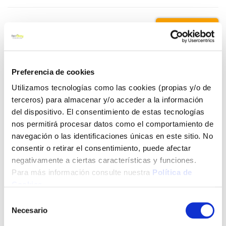
23,95 €
Añadir al carrito
Preferencia de cookies
Utilizamos tecnologías como las cookies (propias y/o de
terceros) para almacenar y/o acceder a la información
del dispositivo. El consentimiento de estas tecnologías
Click&Collect - Recogida gratis
Envío a domicilio:
en nuestras tiendas
5 días hábiles
nos permitirá procesar datos como el comportamiento de
navegación o las identificaciones únicas en este sitio. No
consentir o retirar el consentimiento, puede afectar
+ INFO
negativamente a ciertas características y funciones.
Para más información consulte nuestra
Política de
Cookies
.
LOCALIZA TU TIENDA MÁS CERCANA
Selección
Necesario
de
consentimiento
También te puede interesar