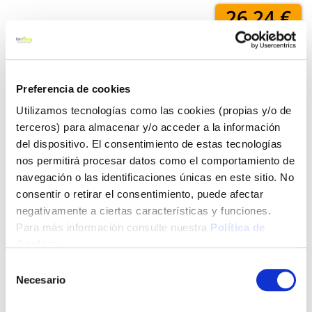
26,24 €
Añadir al carrito
Preferencia de cookies
Utilizamos tecnologías como las cookies (propias y/o de
terceros) para almacenar y/o acceder a la información
Click&Collect - Recogida gratis
Envío a domicilio:
del dispositivo. El consentimiento de estas tecnologías
en nuestras tiendas
5 días hábiles
nos permitirá procesar datos como el comportamiento de
navegación o las identificaciones únicas en este sitio. No
consentir o retirar el consentimiento, puede afectar
+ INFO
negativamente a ciertas características y funciones.
Para más información consulte nuestra
Política de
Cookies
.
LOCALIZA TU TIENDA MÁS CERCANA
Selección
Necesario
de
También te puede interesar
consentimiento