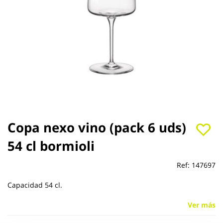
Saltar
Copa nexo vino (pack 6 uds)
al
54 cl bormioli
comienzo
de
la
Ref:
147697
galería
de
Capacidad 54 cl.
imágenes
Ver más