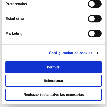
Preferencias
Estadística
Marketing
Configuración de cookies
Filtro new on tap brita
Brita
Permitir
29,95 €
Seleccionar
Añadir al carrito
Rechazar todas salvo las necesarias