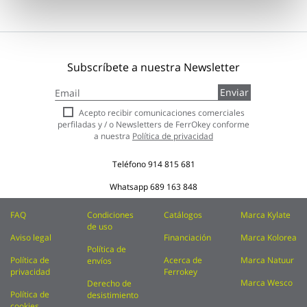
Subscríbete a nuestra Newsletter
Inscríbase
Enviar
a
nuestro
Acepto recibir comunicaciones comerciales
boletín
perfiladas y / o Newsletters de FerrOkey conforme
de
a nuestra
Política de privacidad
noticias:
Teléfono
914 815 681
Whatsapp
689 163 848
FAQ
Condiciones
Catálogos
Marca Kylate
de uso
Aviso legal
Financiación
Marca Kolorea
Política de
Política de
Acerca de
Marca Natuur
envíos
privacidad
Ferrokey
Marca Wesco
Derecho de
Política de
desistimiento
cookies