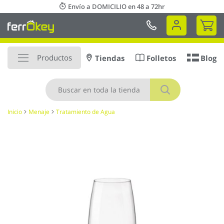
Ir
Envío a DOMICILIO en 48 a 72hr
al
Mi 
contenido
Productos
Tiendas
Folletos
Blog
Buscar
Inicio
Menaje
Tratamiento de Agua
Saltar
al
final
de
la
galería
de
imágenes