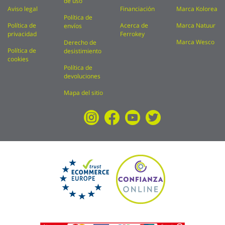
de uso
Aviso legal
Financiación
Marca Kolorea
Política de
Política de
Acerca de
Marca Natuur
envíos
privacidad
Ferrokey
Marca Wesco
Derecho de
Política de
desistimiento
cookies
Política de
devoluciones
Mapa del sitio