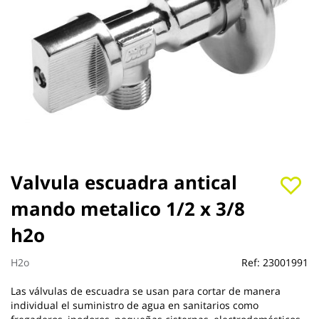
Saltar
Valvula escuadra antical
al
mando metalico 1/2 x 3/8
comienzo
de
h2o
la
galería
de
H2o
Ref:
23001991
imágenes
Las válvulas de escuadra se usan para cortar de manera
individual el suministro de agua en sanitarios como