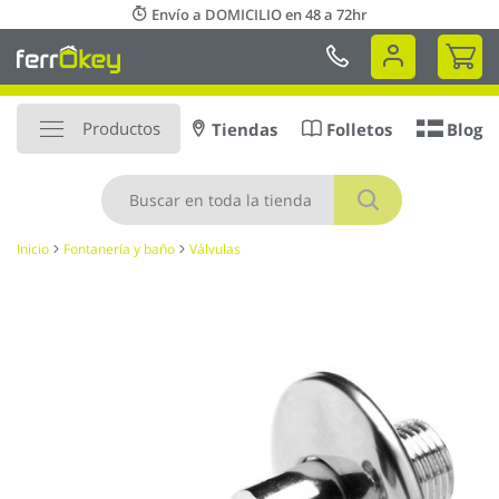
Ir
Envío a DOMICILIO en 48 a 72hr
al
Mi 
contenido
Productos
Tiendas
Folletos
Blog
Buscar
Inicio
Fontanería y baño
Válvulas
Saltar
al
final
de
la
galería
de
imágenes