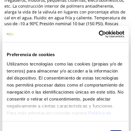
fregaderos, inodoros, pequeñas cisternas, electrodomésticos,
etc. La construcción interior de polímero antiadherente,
alarga la vida de la válvula en lugares con porcentaje altos de
cal en el agua. Fluido: en agua fría y caliente. Temperatura de
uso de -10 a 90ºC Presión nominal 10 bar (150 PSI). Roscas
según ISO 228/1 (DIN259) Cierre rápido (1/4 de vuelta) Doble
junta tórica NBR para asegurar su estanqueidad. El
mecanismo de apertura y cierre de la válvula está compuesto
por un polímero con capacidad para evitar que la cal se
adhiera a su superficie. Cuerpo de latón cromado CW617N
Preferencia de cookies
(UNE EN 12165) Florón de acero inoxidable. Mecanismo de
Utilizamos tecnologías como las cookies (propias y/o de
cierre de polímero antical.
terceros) para almacenar y/o acceder a la información
Ver más
del dispositivo. El consentimiento de estas tecnologías
nos permitirá procesar datos como el comportamiento de
4,60 €
navegación o las identificaciones únicas en este sitio. No
consentir o retirar el consentimiento, puede afectar
negativamente a ciertas características y funciones.
Agotado
Para más información consulte nuestra
Política de
Cookies
.
Introduce tu e-mail y te avisaremos si el artículo vuelve a
estar disponible.
Selección