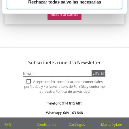
Rechazar todas salvo las necesarias
Añadir al carrito
Subscríbete a nuestra Newsletter
Inscríbase
Enviar
a
nuestro
Acepto recibir comunicaciones comerciales
boletín
perfiladas y / o Newsletters de FerrOkey conforme
de
a nuestra
Política de privacidad
noticias:
Teléfono
914 815 681
Whatsapp
689 163 848
FAQ
Condiciones
Catálogos
Marca Kylate