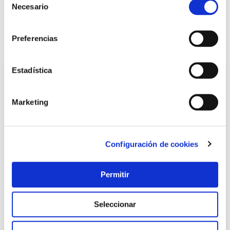
Necesario
de
Avisarme
consentimiento
Preferencias
También te puede interesar
Estadística
Marketing
Configuración de cookies
Permitir
Grifo jard curvo doble salida lat pla aqc aquacontrol
Aquacontrol
Seleccionar
11,45 €