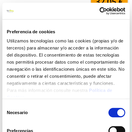
32,05 €
Añadir al carrito
Preferencia de cookies
Utilizamos tecnologías como las cookies (propias y/o de
terceros) para almacenar y/o acceder a la información
Click&Collect - Recogida gratis
Envío a domicilio:
del dispositivo. El consentimiento de estas tecnologías
en nuestras tiendas
5 días hábiles
nos permitirá procesar datos como el comportamiento de
navegación o las identificaciones únicas en este sitio. No
consentir o retirar el consentimiento, puede afectar
+ INFO
negativamente a ciertas características y funciones.
Para más información consulte nuestra
Política de
Cookies
.
LOCALIZA TU TIENDA MÁS CERCANA
Selección
También te puede interesar
Necesario
de
consentimiento
Preferencias