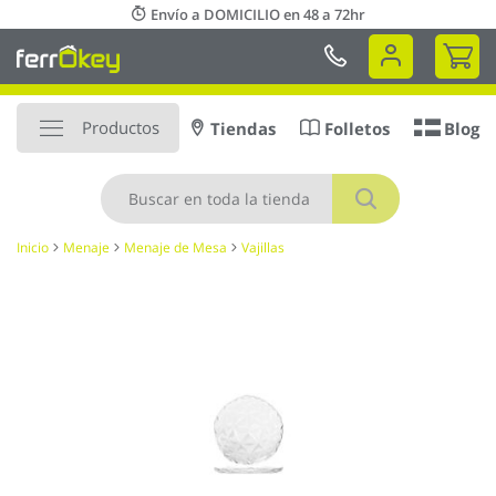
Ir
Envío a DOMICILIO en 48 a 72hr
al
Mi 
contenido
Productos
Tiendas
Folletos
Blog
Buscar
Inicio
Menaje
Menaje de Mesa
Vajillas
Saltar
al
final
de
la
galería
de
imágenes