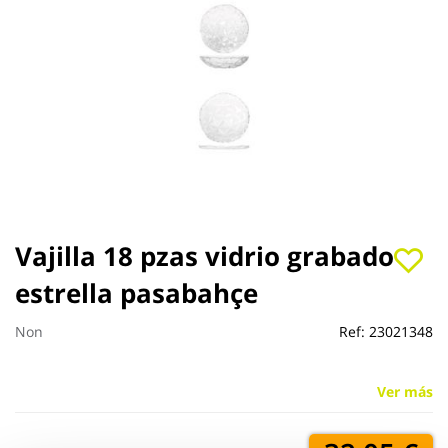
Saltar
Vajilla 18 pzas vidrio grabado
al
estrella pasabahçe
comienzo
de
la
Non
Ref:
23021348
galería
de
imágenes
Ver más