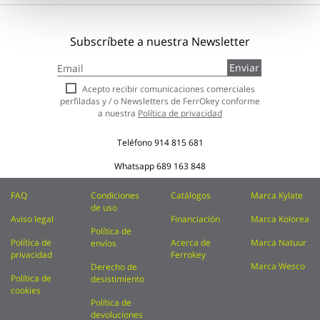
Subscríbete a nuestra Newsletter
Inscríbase
Enviar
a
nuestro
Acepto recibir comunicaciones comerciales
boletín
perfiladas y / o Newsletters de FerrOkey conforme
de
a nuestra
Política de privacidad
noticias:
Teléfono
914 815 681
Whatsapp
689 163 848
FAQ
Condiciones
Catálogos
Marca Kylate
de uso
Aviso legal
Financiación
Marca Kolorea
Política de
Política de
Acerca de
Marca Natuur
envíos
privacidad
Ferrokey
Marca Wesco
Derecho de
Política de
desistimiento
cookies
Política de
devoluciones