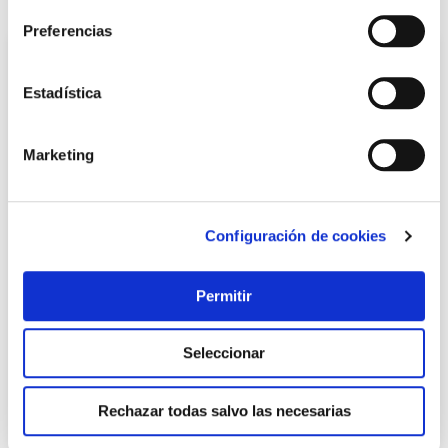
Preferencias
Estadística
Marketing
Configuración de cookies
TOP VENTAS
Vajilla 12 pzas porcelana pearl beige h&h
Permitir
Non
Seleccionar
50,00 €
Rechazar todas salvo las necesarias
Añadir al carrito