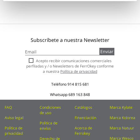
Subscríbete a nuestra Newsletter
Inscríbase
Enviar
a
nuestro
Acepto recibir comunicaciones comerciales
boletín
perfiladas y / o Newsletters de FerrOkey conforme
de
a nuestra
Política de privacidad
noticias:
Teléfono
914 815 681
Whatsapp
689 163 848
FAQ
Condiciones
Catálogos
Marca Kylate
de uso
Aviso legal
Financiación
Marca Kolorea
Política de
Política de
Acerca de
Marca Natuur
envíos
privacidad
Ferrokey
Marca Wesco
Derecho de