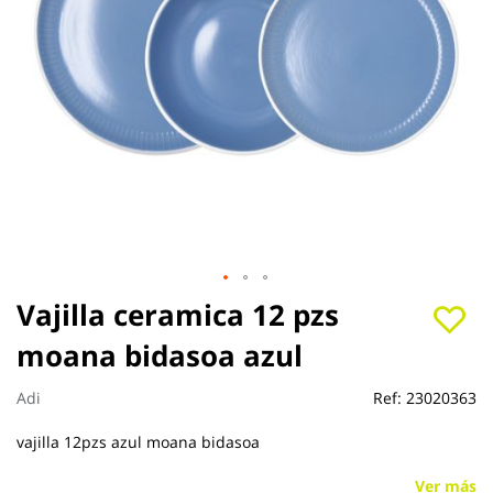
Saltar
Vajilla ceramica 12 pzs
al
moana bidasoa azul
comienzo
de
la
Adi
Ref:
23020363
galería
de
vajilla 12pzs azul moana bidasoa
imágenes
Ver más