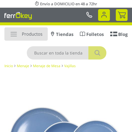
Ir
Envío a DOMICILIO en 48 a 72hr
al
Mi 
contenido
Productos
Tiendas
Folletos
Blog
Buscar
Inicio
Menaje
Menaje de Mesa
Vajillas
Saltar
al
final
de
la
galería
de
imágenes