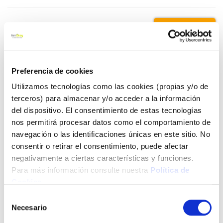
39,45 €
Añadir al carrito
Preferencia de cookies
Utilizamos tecnologías como las cookies (propias y/o de
terceros) para almacenar y/o acceder a la información
del dispositivo. El consentimiento de estas tecnologías
Click&Collect - Recogida gratis
Envío a domicilio:
en nuestras tiendas
5 días hábiles
nos permitirá procesar datos como el comportamiento de
navegación o las identificaciones únicas en este sitio. No
consentir o retirar el consentimiento, puede afectar
+ INFO
negativamente a ciertas características y funciones.
Para más información consulte nuestra
Política de
Cookies
.
LOCALIZA TU TIENDA MÁS CERCANA
Selección
Necesario
de
consentimiento
También te puede interesar