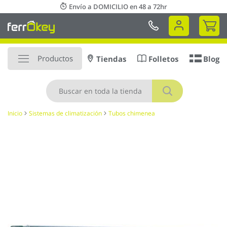
Ir
Envío a DOMICILIO en 48 a 72hr
al
Mi 
contenido
Productos
Tiendas
Folletos
Blog
Buscar
Inicio
Sistemas de climatización
Tubos chimenea
Saltar
al
final
de
la
galería
de
imágenes