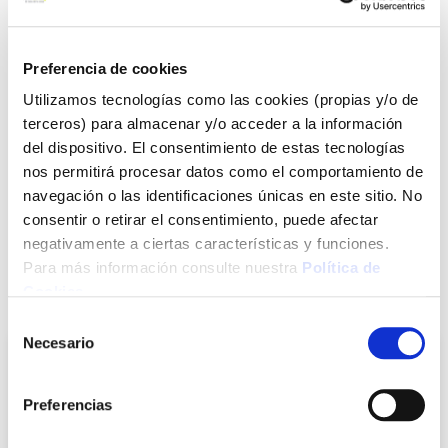
Ver más
Preferencia de cookies
7,78 €
Utilizamos tecnologías como las cookies (propias y/o de
terceros) para almacenar y/o acceder a la información
Agotado
del dispositivo. El consentimiento de estas tecnologías
nos permitirá procesar datos como el comportamiento de
Introduce tu e-mail y te avisaremos si el artículo vuelve a
navegación o las identificaciones únicas en este sitio. No
estar disponible.
consentir o retirar el consentimiento, puede afectar
Avisarme
negativamente a ciertas características y funciones.
Para más información consulte nuestra
Política de
Cookies
.
También te puede interesar
Selección
Necesario
de
consentimiento
Preferencias