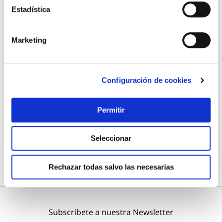
Estadística
Marketing
Sombrerete tubo estufa normal antirrevocante lacado
negro mate ø100 mm exojo
Exojo
Configuración de cookies
27,25 €
Permitir
Añadir al carrito
Seleccionar
Rechazar todas salvo las necesarias
Subscríbete a nuestra Newsletter