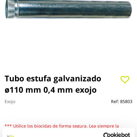
Saltar
Tubo estufa galvanizado
al
ø110 mm 0,4 mm exojo
comienzo
de
la
Exojo
Ref:
85803
galería
de
imágenes
*** Utilice los biocidas de forma segura. Lea siempre la
etiqueta y la informacion sobre el biocida antes de usarlo