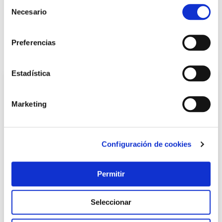
Selección
Necesario
de
LOCALIZA TU TIENDA MÁS CERCANA
consentimiento
Preferencias
También te puede interesar
Estadística
Marketing
Configuración de cookies
Permitir
Sombrerete tubo estufa normal antirrevocante lacado
negro mate ø100 mm exojo
Seleccionar
Exojo