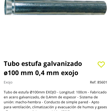
Saltar
Tubo estufa galvanizado
al
ø100 mm 0,4 mm exojo
comienzo
de
la
Exojo
Ref:
85601
galería
de
Tubo de estufa Ø100mm EXOJO - Longitud: 100cm - Fabricado
imágenes
en acero galvanizado, de 0,4mm de espesor - Sistema de
unión: macho-hembra - Conducto de simple pared - Apto
para ventilación, climatización y evacuación de humos y gases