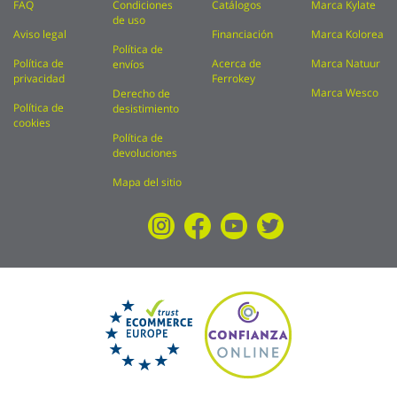
FAQ
Condiciones
Catálogos
Marca Kylate
de uso
Aviso legal
Financiación
Marca Kolorea
Política de
Política de
Acerca de
Marca Natuur
envíos
privacidad
Ferrokey
Marca Wesco
Derecho de
Política de
desistimiento
cookies
Política de
devoluciones
Mapa del sitio