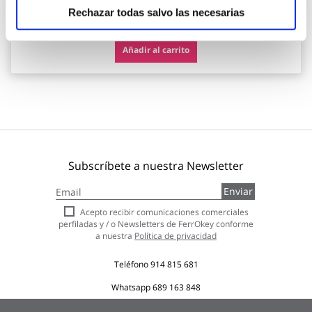
27,25 €
Rechazar todas salvo las necesarias
Añadir al carrito
Subscríbete a nuestra Newsletter
Inscríbase
Enviar
a
nuestro
Acepto recibir comunicaciones comerciales
boletín
perfiladas y / o Newsletters de FerrOkey conforme
de
a nuestra
Política de privacidad
noticias:
Teléfono
914 815 681
Whatsapp
689 163 848