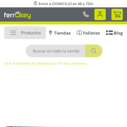
Ir
Envío a DOMICILIO en 48 a 72hr
al
Mi 
contenido
Productos
Tiendas
Folletos
Blog
Buscar
Inicio
Sistemas de climatización
Tubos chimenea
Saltar
al
final
de
la
galería
de
imágenes