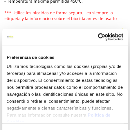
- Temperatura máxima permitida:450ºC.
*** Utilice los biocidas de forma segura. Lea siempre la
etiqueta y la informacion sobre el biocida antes de usarlo
Ver más
7,14 €
Preferencia de cookies
Utilizamos tecnologías como las cookies (propias y/o de
Añadir al carrito
terceros) para almacenar y/o acceder a la información
del dispositivo. El consentimiento de estas tecnologías
nos permitirá procesar datos como el comportamiento de
navegación o las identificaciones únicas en este sitio. No
Click&Collect - Recogida gratis
Envío a domicilio:
en nuestras tiendas
5 días hábiles
consentir o retirar el consentimiento, puede afectar
negativamente a ciertas características y funciones.
Para más información consulte nuestra
Política de
+ INFO
Cookies
.