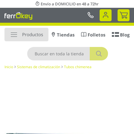
Ir
Envío a DOMICILIO en 48 a 72hr
al
Mi 
contenido
Productos
Tiendas
Folletos
Blog
Buscar
Inicio
Sistemas de climatización
Tubos chimenea
Saltar
al
final
de
la
galería
de
imágenes