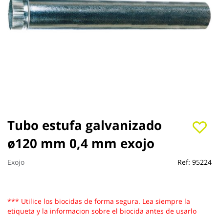
Saltar
Tubo estufa galvanizado
al
ø120 mm 0,4 mm exojo
comienzo
de
la
Exojo
Ref:
95224
galería
de
imágenes
*** Utilice los biocidas de forma segura. Lea siempre la
etiqueta y la informacion sobre el biocida antes de usarlo