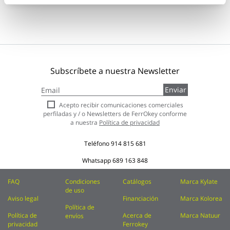
Subscríbete a nuestra Newsletter
Inscríbase
Enviar
a
nuestro
Acepto recibir comunicaciones comerciales
boletín
perfiladas y / o Newsletters de FerrOkey conforme
de
a nuestra
Política de privacidad
noticias:
Teléfono
914 815 681
Whatsapp
689 163 848
FAQ
Condiciones
Catálogos
Marca Kylate
de uso
Aviso legal
Financiación
Marca Kolorea
Política de
Política de
Acerca de
Marca Natuur
envíos
privacidad
Ferrokey