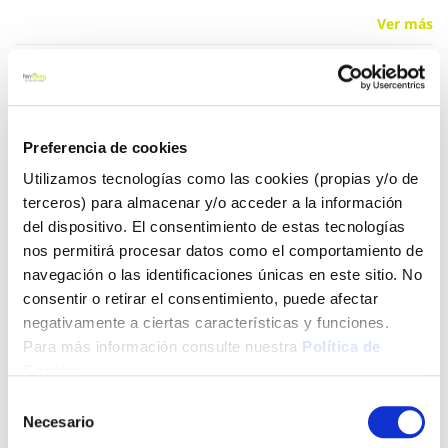
Ver más
8,12 €
Preferencia de cookies
Añadir al carrito
Utilizamos tecnologías como las cookies (propias y/o de
terceros) para almacenar y/o acceder a la información
del dispositivo. El consentimiento de estas tecnologías
nos permitirá procesar datos como el comportamiento de
Click&Collect - Recogida gratis
Envío a domicilio:
en nuestras tiendas
5 días hábiles
navegación o las identificaciones únicas en este sitio. No
consentir o retirar el consentimiento, puede afectar
negativamente a ciertas características y funciones.
+ INFO
Para más información consulte nuestra
Política de
Cookies
.
Selección
LOCALIZA TU TIENDA MÁS CERCANA
Necesario
de