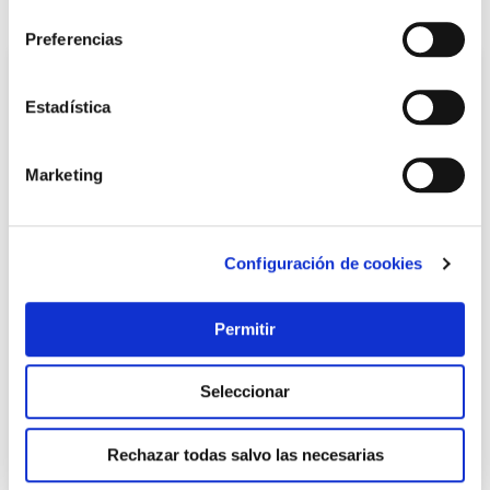
consentimiento
También te puede interesar
Preferencias
Estadística
Marketing
Configuración de cookies
Tubo estufa pellet vitrificado negro brillo ø80 mm-25 cm
exojo
Permitir
Exojo
Seleccionar
11,80 €
Rechazar todas salvo las necesarias
Añadir al carrito