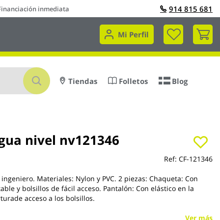
914 815 681
Financiación inmediata
Mi 
Mi Perfil
Buscar
Tiendas
Folletos
Blog
agua nivel nv121346
Ref:
CF-121346
 ingeniero. Materiales: Nylon y PVC. 2 piezas: Chaqueta: Con
ble y bolsillos de fácil acceso. Pantalón: Con elástico en la
turade acceso a los bolsillos.
Ver más