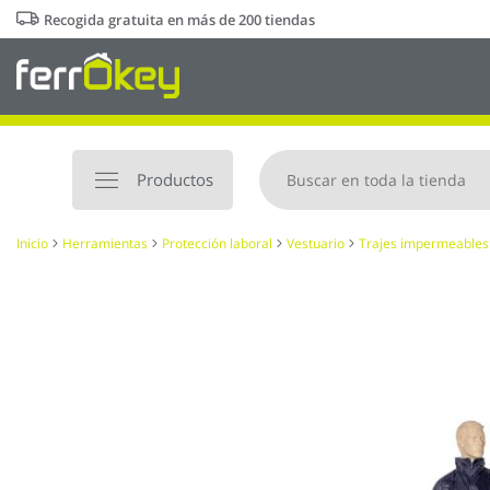
Ir
Recogida gratuita en más de 200 tiendas
al
contenido
Productos
Inicio
Herramientas
Protección laboral
Vestuario
Trajes impermeables
Saltar
al
final
de
la
galería
de
imágenes