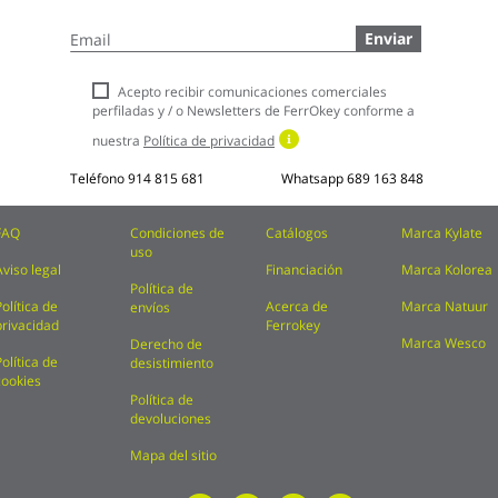
Inscríbase
Enviar
a
nuestro
boletín
Acepto recibir comunicaciones comerciales
de
perfiladas y / o Newsletters de FerrOkey conforme a
noticias:
nuestra
Política de privacidad
Teléfono
914 815 681
Whatsapp
689 163 848
FAQ
Condiciones de
Catálogos
Marca Kylate
uso
Aviso legal
Financiación
Marca Kolorea
Política de
Política de
Acerca de
Marca Natuur
envíos
privacidad
Ferrokey
Marca Wesco
Derecho de
Política de
desistimiento
cookies
Política de
devoluciones
Mapa del sitio