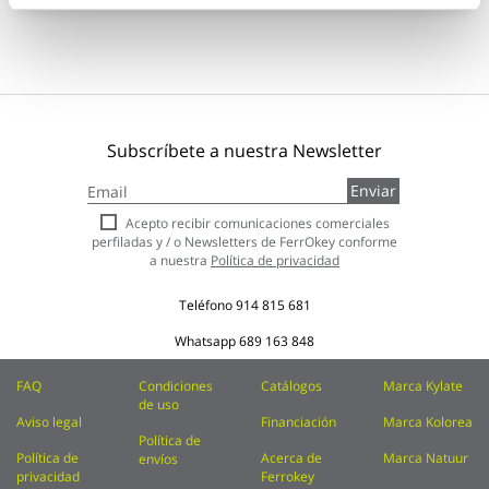
Subscríbete a nuestra Newsletter
Inscríbase
Enviar
a
nuestro
Acepto recibir comunicaciones comerciales
boletín
perfiladas y / o Newsletters de FerrOkey conforme
de
a nuestra
Política de privacidad
noticias:
Teléfono
914 815 681
Whatsapp
689 163 848
FAQ
Condiciones
Catálogos
Marca Kylate
de uso
Aviso legal
Financiación
Marca Kolorea
Política de
Política de
Acerca de
Marca Natuur
envíos
privacidad
Ferrokey