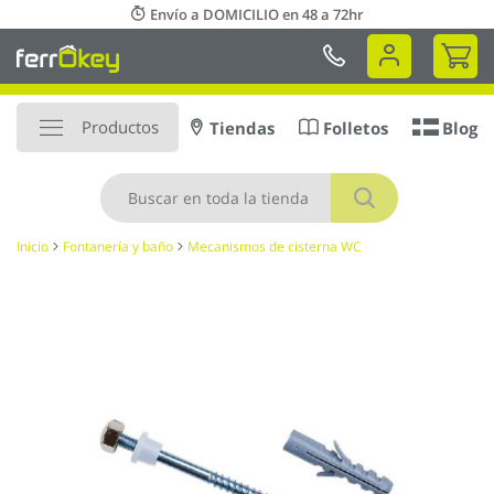
Ir
Envío a DOMICILIO en 48 a 72hr
al
Mi 
contenido
Productos
Tiendas
Folletos
Blog
Buscar
Inicio
Fontanería y baño
Mecanismos de cisterna WC
Saltar
al
final
de
la
galería
de
imágenes