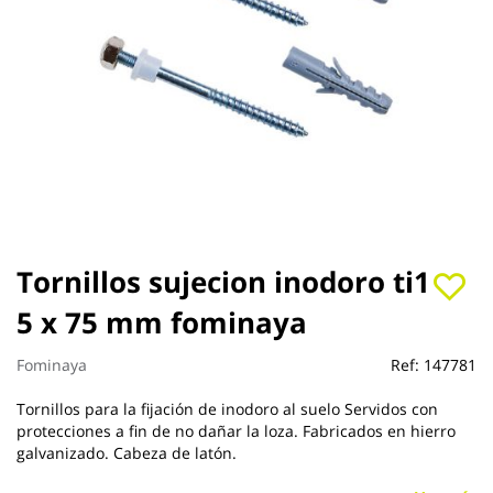
Saltar
Tornillos sujecion inodoro ti1
al
5 x 75 mm fominaya
comienzo
de
la
Fominaya
Ref:
147781
galería
de
Tornillos para la fijación de inodoro al suelo Servidos con
imágenes
protecciones a fin de no dañar la loza. Fabricados en hierro
galvanizado. Cabeza de latón.