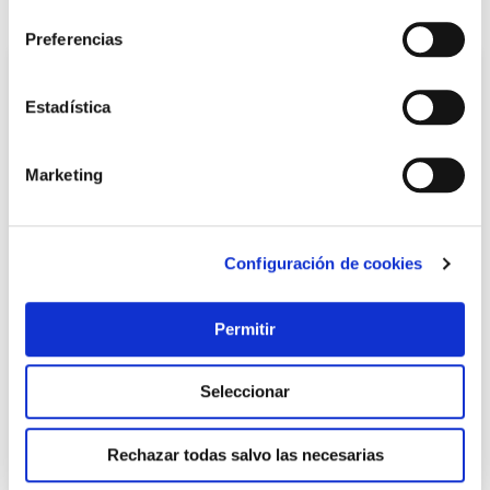
consentimiento
También te puede interesar
Preferencias
Estadística
Marketing
Configuración de cookies
Descarga cisterna wc doble pulsador sin kit tornilleria
por cable h2o
Permitir
H2o
Seleccionar
18,95 €
Rechazar todas salvo las necesarias
Añadir al carrito