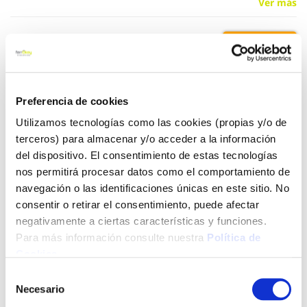
Ver más
2,30 €
Añadir al carrito
Preferencia de cookies
Utilizamos tecnologías como las cookies (propias y/o de
terceros) para almacenar y/o acceder a la información
del dispositivo. El consentimiento de estas tecnologías
Click&Collect - Recogida gratis
Envío a domicilio:
en nuestras tiendas
5 días hábiles
nos permitirá procesar datos como el comportamiento de
navegación o las identificaciones únicas en este sitio. No
consentir o retirar el consentimiento, puede afectar
+ INFO
negativamente a ciertas características y funciones.
Para más información consulte nuestra
Política de
Cookies
.
LOCALIZA TU TIENDA MÁS CERCANA
Selección
Necesario
de