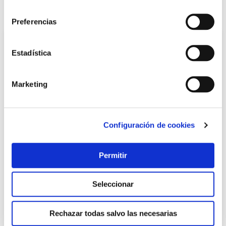
consentimiento
También te puede interesar
Preferencias
Estadística
Marketing
Configuración de cookies
Tornillo apriete f -120 piher
Permitir
Piher
Seleccionar
46,45 €
Rechazar todas salvo las necesarias
Añadir al carrito