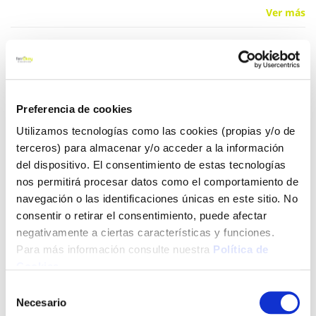
Ver más
5,95 €
Añadir al carrito
Preferencia de cookies
Utilizamos tecnologías como las cookies (propias y/o de
terceros) para almacenar y/o acceder a la información
del dispositivo. El consentimiento de estas tecnologías
Click&Collect - Recogida gratis
Envío a domicilio:
nos permitirá procesar datos como el comportamiento de
en nuestras tiendas
5 días hábiles
navegación o las identificaciones únicas en este sitio. No
consentir o retirar el consentimiento, puede afectar
negativamente a ciertas características y funciones.
+ INFO
Para más información consulte nuestra
Política de
Cookies
.
LOCALIZA TU TIENDA MÁS CERCANA
Selección
Necesario
de