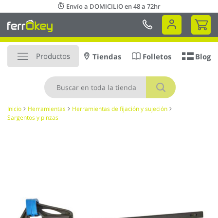
Ir
Envío a DOMICILIO en 48 a 72hr
al
Mi 
contenido
Productos
Tiendas
Folletos
Blog
Buscar
Inicio
Herramientas
Herramientas de fijación y sujeción
Sargentos y pinzas
Saltar
al
final
de
la
galería
de
imágenes