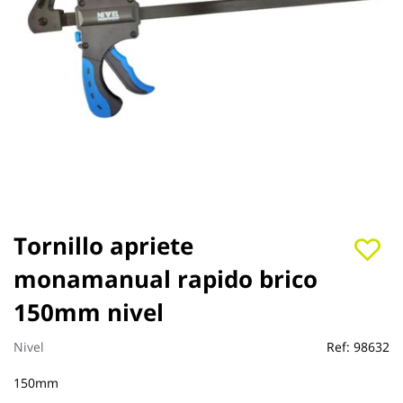
Saltar
Tornillo apriete
al
monamanual rapido brico
comienzo
de
150mm nivel
la
galería
de
Nivel
Ref:
98632
imágenes
150mm