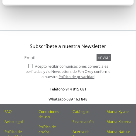
Subscríbete a nuestra Newsletter
Inscríbase
Enviar
a
nuestro
Acepto recibir comunicaciones comerciales
boletín
perfiladas y / o Newsletters de FerrOkey conforme
de
a nuestra
Política de privacidad
noticias:
Teléfono
914 815 681
Whatsapp
689 163 848
FAQ
Condiciones
Catálogos
Marca Kylate
de uso
Aviso legal
Financiación
Marca Kolorea
Política de
Política de
Acerca de
Marca Natuur
envíos