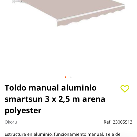
Saltar
Toldo manual aluminio
al
smartsun 3 x 2,5 m arena
comienzo
de
polyester
la
galería
de
Okoru
Ref:
23005513
imágenes
Estructura en aluminio, funcionamiento manual. Tela de