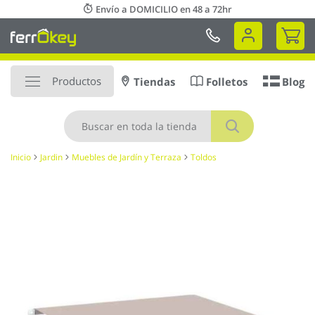
Ir
Envío a DOMICILIO en 48 a 72hr
al
Mi 
contenido
Productos
Tiendas
Folletos
Blog
Buscar
Inicio
Jardin
Muebles de Jardín y Terraza
Toldos
Saltar
al
final
de
la
galería
de
imágenes