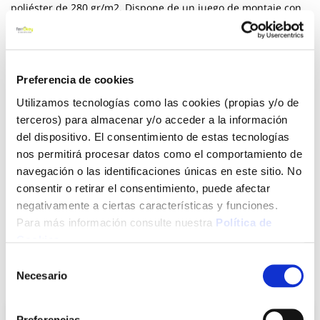
poliéster de 280 gr/m2. Dispone de un juego de montaje con
accesorios de fijación a pared. 3 x 2,5 m, peso 25 kg.
Dimensiones embalaje 200 x 40 x 20 cm.
Ver más
Preferencia de cookies
207,55 €
Utilizamos tecnologías como las cookies (propias y/o de
terceros) para almacenar y/o acceder a la información
del dispositivo. El consentimiento de estas tecnologías
Agotado
nos permitirá procesar datos como el comportamiento de
navegación o las identificaciones únicas en este sitio. No
Introduce tu e-mail y te avisaremos si el artículo vuelve a
consentir o retirar el consentimiento, puede afectar
estar disponible.
negativamente a ciertas características y funciones.
Avisarme
Para más información consulte nuestra
Política de
Cookies
.
Selección
También te puede interesar
Necesario
de
consentimiento
Preferencias