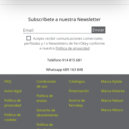
Subscríbete a nuestra Newsletter
Inscríbase
Enviar
a
nuestro
Acepto recibir comunicaciones comerciales
boletín
perfiladas y / o Newsletters de FerrOkey conforme
de
a nuestra
Política de privacidad
noticias:
Teléfono
914 815 681
Whatsapp
689 163 848
FAQ
Condiciones
Catálogos
Marca Kylate
de uso
Aviso legal
Financiación
Marca Kolorea
Política de
Política de
Acerca de
Marca Natuur
envíos
privacidad
Ferrokey
Marca Wesco
Derecho de
Política de
desistimiento
cookies
Política de