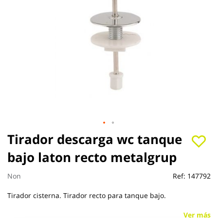
Saltar
Tirador descarga wc tanque
al
bajo laton recto metalgrup
comienzo
de
la
Non
Ref:
147792
galería
de
Tirador cisterna. Tirador recto para tanque bajo.
imágenes
Ver más