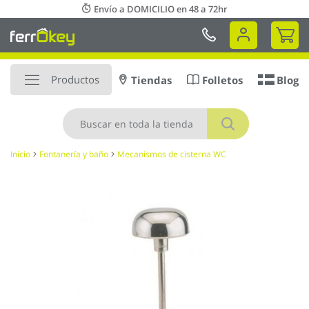
Ir
Envío a DOMICILIO en 48 a 72hr
al
Mi 
contenido
Productos
Tiendas
Folletos
Blog
Buscar
Inicio
Fontanería y baño
Mecanismos de cisterna WC
Saltar
al
final
de
la
galería
de
imágenes