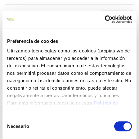
7,60 €
Añadir al carrito
Preferencia de cookies
Utilizamos tecnologías como las cookies (propias y/o de
terceros) para almacenar y/o acceder a la información
del dispositivo. El consentimiento de estas tecnologías
Click&Collect - Recogida gratis
Envío a domicilio:
nos permitirá procesar datos como el comportamiento de
en nuestras tiendas
5 días hábiles
navegación o las identificaciones únicas en este sitio. No
consentir o retirar el consentimiento, puede afectar
negativamente a ciertas características y funciones.
+ INFO
Para más información consulte nuestra
Política de
Cookies
.
LOCALIZA TU TIENDA MÁS CERCANA
Selección
Necesario
de
También te puede interesar
consentimiento