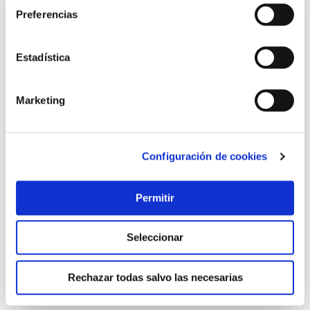
Preferencias
Estadística
Marketing
Configuración de cookies
Descarga cisterna wc doble pulsador sin kit tornilleria
por cable h2o
H2o
Permitir
18,95 €
Seleccionar
Añadir al carrito
Rechazar todas salvo las necesarias