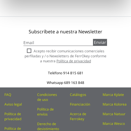
Subscríbete a nuestra Newsletter
Inscríbase
Enviar
a
nuestro
Acepto recibir comunicaciones comerciales
boletín
perfiladas y / o Newsletters de FerrOkey conforme
de
a nuestra
Política de privacidad
noticias:
Teléfono
914 815 681
Whatsapp
689 163 848
FAQ
Condiciones
Catálogos
Marca Kylate
de uso
Aviso legal
Financiación
Marca Kolorea
Política de
Política de
Acerca de
Marca Natuur
envíos
privacidad
Ferrokey
Marca Wesco
Derecho de
Política de
desistimiento