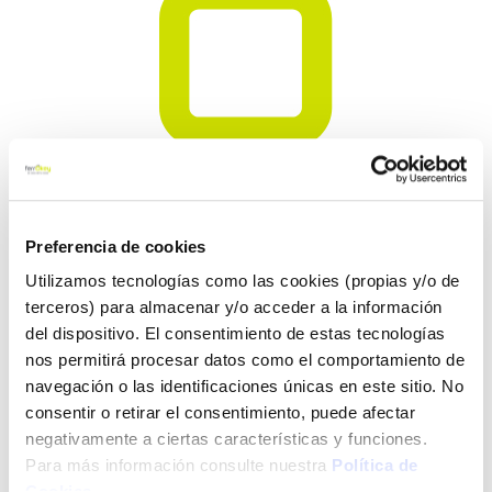
Preferencia de cookies
Saltar
FOLLETO
Utilizamos tecnologías como las cookies (propias y/o de
al
terceros) para almacenar y/o acceder a la información
comienzo
Tinte madera promade al
del dispositivo. El consentimiento de estas tecnologías
de
la
nos permitirá procesar datos como el comportamiento de
agua acol604 125 ml
galería
navegación o las identificaciones únicas en este sitio. No
de
consentir o retirar el consentimiento, puede afectar
Promade
Ref:
CF-101815
imágenes
negativamente a ciertas características y funciones.
Indicado para el teñido de la madera no barnizada, escayola y
Para más información consulte nuestra
Política de
superficie porosa. Son tintes con un elevado poder colorante,
Cookies
.