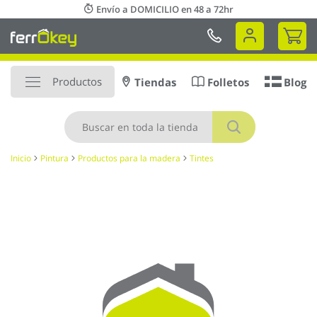
Ir
Envío a DOMICILIO en 48 a 72hr
al
Mi 
contenido
Productos
Tiendas
Folletos
Blog
Buscar
Inicio
Pintura
Productos para la madera
Tintes
Saltar
al
final
de
la
galería
de
imágenes