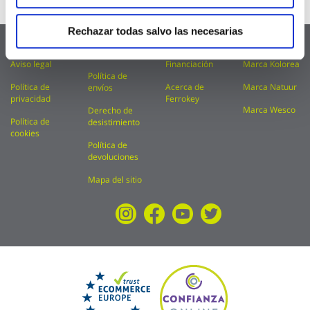
Whatsapp
689 163 848
Rechazar todas salvo las necesarias
FAQ
Condiciones
Catálogos
Marca Kylate
de uso
Aviso legal
Financiación
Marca Kolorea
Política de
Política de
Acerca de
Marca Natuur
envíos
privacidad
Ferrokey
Marca Wesco
Derecho de
Política de
desistimiento
cookies
Política de
devoluciones
Mapa del sitio