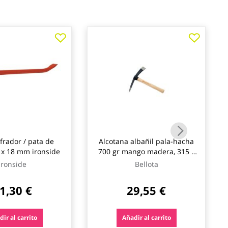
rador / pata de
Alcotana albañil pala-hacha
 x 18 mm ironside
700 gr mango madera, 315 x
44 mm bellota
Ironside
Bellota
1,30 €
29,55 €
ir al carrito
Añadir al carrito