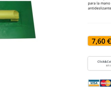
para la mano 
antideslizant
7,60 
Click&Col
en 