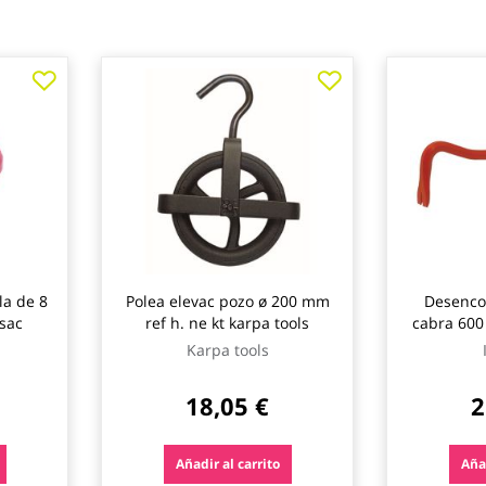
Polea elevac pozo ø 200 mm
Desencof
sac
ref h. ne kt karpa tools
cabra 600
Karpa tools
18,05 €
2
Añadir al carrito
Añad