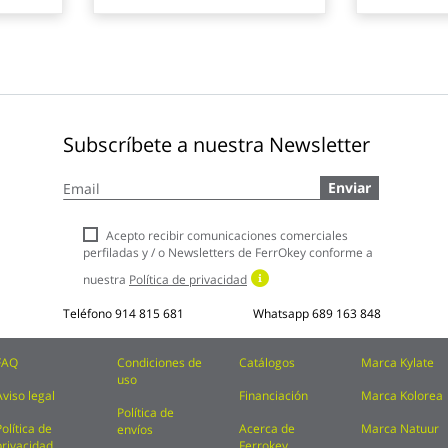
Subscríbete a nuestra Newsletter
Inscríbase
Enviar
a
nuestro
boletín
Acepto recibir comunicaciones comerciales
de
perfiladas y / o Newsletters de FerrOkey conforme a
noticias:
nuestra
Política de privacidad
Teléfono
914 815 681
Whatsapp
689 163 848
FAQ
Condiciones de
Catálogos
Marca Kylate
uso
Aviso legal
Financiación
Marca Kolorea
Política de
Política de
Acerca de
Marca Natuur
envíos
privacidad
Ferrokey