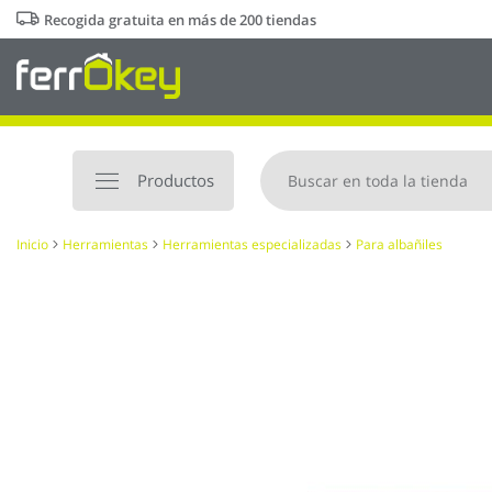
Ir
Recogida gratuita en más de 200 tiendas
al
contenido
Productos
Inicio
Herramientas
Herramientas especializadas
Para albañiles
Saltar
al
final
de
la
galería
de
imágenes