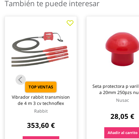
También te puede interesar
galería
de
imágenes
Seta protectora p varilla de 8
TOP VENTAS
a 20mm 250pzs nu
Vibrador rabbit transmision
Nusac
de 4 m 3 cv technoflex
Rabbit
28,05 €
353,60 €
Añadir al carrito