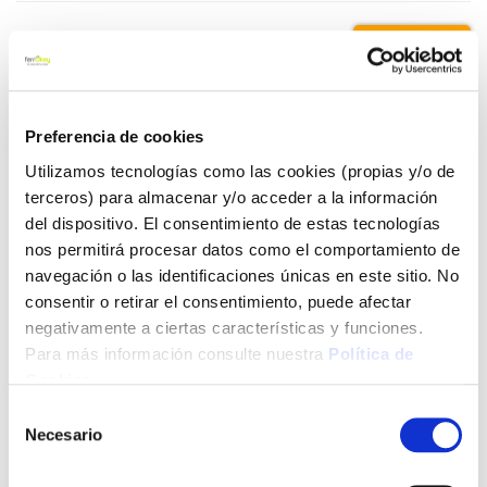
2,95 €
Añadir al carrito
Preferencia de cookies
Utilizamos tecnologías como las cookies (propias y/o de
terceros) para almacenar y/o acceder a la información
del dispositivo. El consentimiento de estas tecnologías
Click&Collect - Recogida gratis
Envío a domicilio:
en nuestras tiendas
5 días hábiles
nos permitirá procesar datos como el comportamiento de
navegación o las identificaciones únicas en este sitio. No
consentir o retirar el consentimiento, puede afectar
+ INFO
negativamente a ciertas características y funciones.
Para más información consulte nuestra
Política de
Cookies
.
LOCALIZA TU TIENDA MÁS CERCANA
Selección
Necesario
de
También te puede interesar
consentimiento