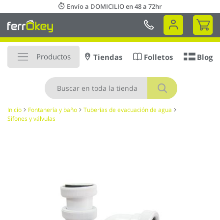
Ir
Envío a DOMICILIO en 48 a 72hr
al
Mi 
contenido
Productos
Tiendas
Folletos
Blog
Buscar
Inicio
Fontanería y baño
Tuberías de evacuación de agua
Sifones y válvulas
Saltar
al
final
de
la
galería
de
imágenes