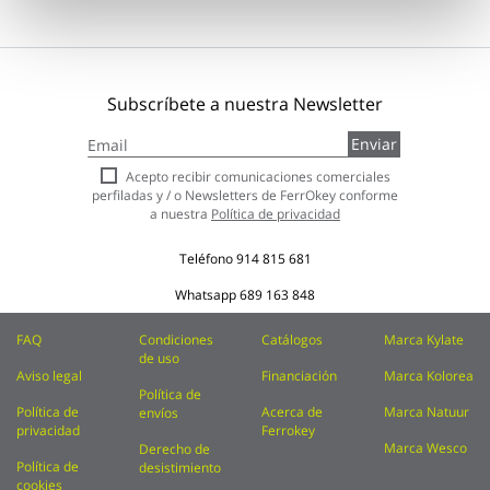
Subscríbete a nuestra Newsletter
Inscríbase
Enviar
a
nuestro
Acepto recibir comunicaciones comerciales
boletín
perfiladas y / o Newsletters de FerrOkey conforme
de
a nuestra
Política de privacidad
noticias:
Teléfono
914 815 681
Whatsapp
689 163 848
FAQ
Condiciones
Catálogos
Marca Kylate
de uso
Aviso legal
Financiación
Marca Kolorea
Política de
Política de
Acerca de
Marca Natuur
envíos
privacidad
Ferrokey
Marca Wesco
Derecho de
Política de
desistimiento
cookies