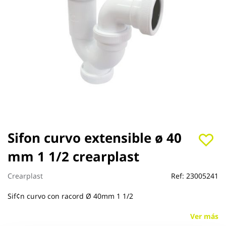
Saltar
Sifon curvo extensible ø 40
al
mm 1 1/2 crearplast
comienzo
de
la
Crearplast
Ref:
23005241
galería
de
Sif¢n curvo con racord Ø 40mm 1 1/2
imágenes
Ver más