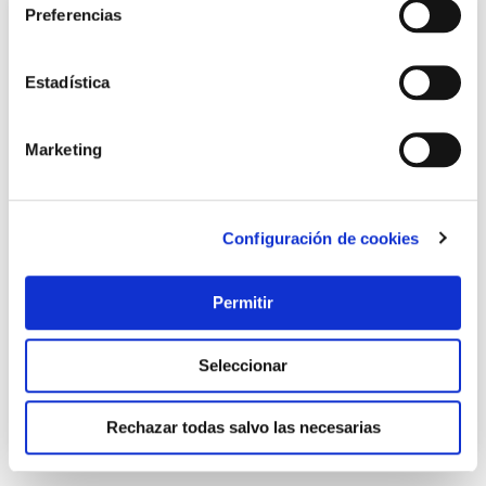
Preferencias
Estadística
Marketing
Configuración de cookies
Manguito evac inodoro 99/105mm concent. pvc gr s&m
Saneaplast
Permitir
13,39 €
Seleccionar
Añadir al carrito
Rechazar todas salvo las necesarias