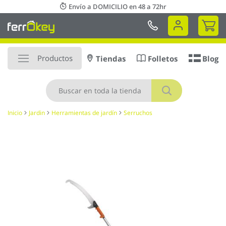
Ir
Envío a DOMICILIO en 48 a 72hr
al
Mi 
contenido
Productos
Tiendas
Folletos
Blog
Buscar
Inicio
Jardin
Herramientas de jardín
Serruchos
Saltar
al
final
de
la
galería
de
imágenes