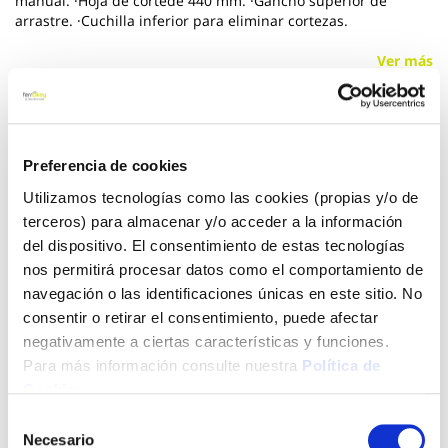
manual. ·Hoja de cortede 440 mm. ·Gancho superior de
arrastre. ·Cuchilla inferior para eliminar cortezas.
Ver más
37,40 €
Preferencia de cookies
Añadir al carrito
Utilizamos tecnologías como las cookies (propias y/o de
terceros) para almacenar y/o acceder a la información
del dispositivo. El consentimiento de estas tecnologías
nos permitirá procesar datos como el comportamiento de
Click&Collect - Recogida gratis
Envío a domicilio:
navegación o las identificaciones únicas en este sitio. No
en nuestras tiendas
5 días hábiles
consentir o retirar el consentimiento, puede afectar
negativamente a ciertas características y funciones.
Para más información consulte nuestra
Política de
+ INFO
Cookies
.
Selección
Necesario
de