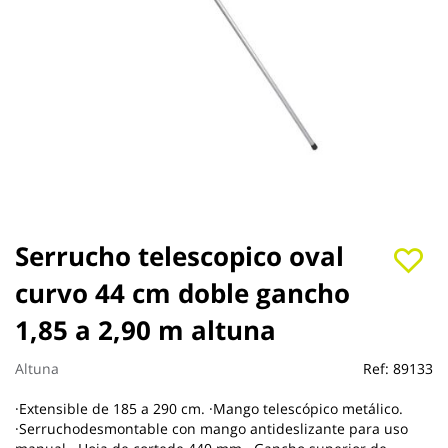
Saltar
Serrucho telescopico oval
al
curvo 44 cm doble gancho
comienzo
de
1,85 a 2,90 m altuna
la
galería
de
Altuna
Ref:
89133
imágenes
·Extensible de 185 a 290 cm. ·Mango telescópico metálico.
·Serruchodesmontable con mango antideslizante para uso