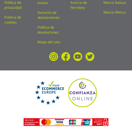
Política de
Acerca de
Marca Natuur
envíos
privacidad
Ferrokey
Marca Wesco
Derecho de
Política de
desistimiento
cookies
Política de
devoluciones
Mapa del sitio