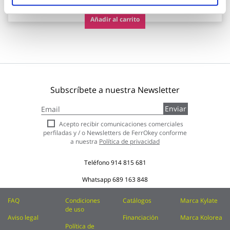
Añadir al carrito
Subscríbete a nuestra Newsletter
Inscríbase
Enviar
a
nuestro
Acepto recibir comunicaciones comerciales
boletín
perfiladas y / o Newsletters de FerrOkey conforme
de
a nuestra
Política de privacidad
noticias:
Teléfono
914 815 681
Whatsapp
689 163 848
FAQ
Condiciones
Catálogos
Marca Kylate
de uso
Aviso legal
Financiación
Marca Kolorea
Política de