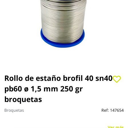
Saltar
Rollo de estaño brofil 40 sn40
al
pb60 ø 1,5 mm 250 gr
comienzo
de
broquetas
la
galería
de
Broquetas
Ref:
147654
imágenes
Ver más