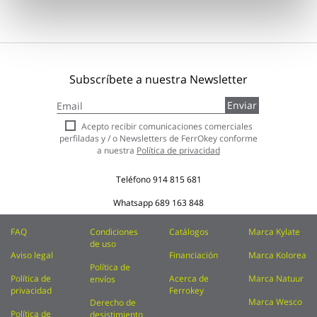
Subscríbete a nuestra Newsletter
Inscríbase
Enviar
a
nuestro
Acepto recibir comunicaciones comerciales
boletín
perfiladas y / o Newsletters de FerrOkey conforme
de
a nuestra
Política de privacidad
noticias:
Teléfono
914 815 681
Whatsapp
689 163 848
FAQ
Condiciones
Catálogos
Marca Kylate
de uso
Aviso legal
Financiación
Marca Kolorea
Política de
Política de
Acerca de
Marca Natuur
envíos
privacidad
Ferrokey
Marca Wesco
Derecho de
Política de
desistimiento