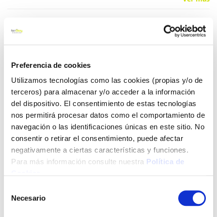
13,58 €
Añadir al carrito
Preferencia de cookies
Utilizamos tecnologías como las cookies (propias y/o de
terceros) para almacenar y/o acceder a la información
del dispositivo. El consentimiento de estas tecnologías
Click&Collect - Recogida gratis
Envío a domicilio:
nos permitirá procesar datos como el comportamiento de
en nuestras tiendas
5 días hábiles
navegación o las identificaciones únicas en este sitio. No
consentir o retirar el consentimiento, puede afectar
negativamente a ciertas características y funciones.
+ INFO
Para más información consulte nuestra
Política de
Cookies
.
LOCALIZA TU TIENDA MÁS CERCANA
Selección
Necesario
de
También te puede interesar
consentimiento