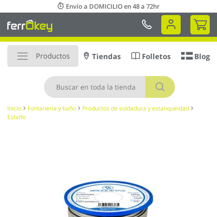
Ir
Envío a DOMICILIO en 48 a 72hr
al
Mi 
contenido
Productos
Tiendas
Folletos
Blog
Buscar
Inicio
Fontanería y baño
Productos de soldadura y estanqueidad
Estaño
Saltar
al
final
de
la
galería
de
imágenes