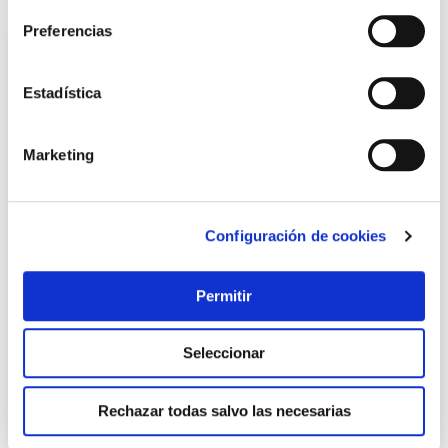
Preferencias
Estadística
Marketing
Configuración de cookies
Rodillo tinta etiquetadora meto 5 uds
Meto
Permitir
13,46 €
Seleccionar
Añadir al carrito
Rechazar todas salvo las necesarias