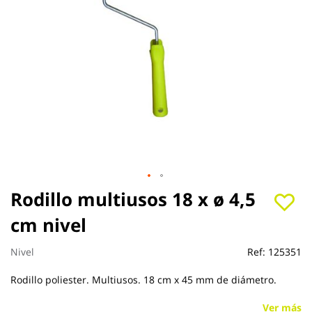
Saltar
Rodillo multiusos 18 x ø 4,5
al
cm nivel
comienzo
de
la
Nivel
Ref:
125351
galería
de
Rodillo poliester. Multiusos. 18 cm x 45 mm de diámetro.
imágenes
Ver más