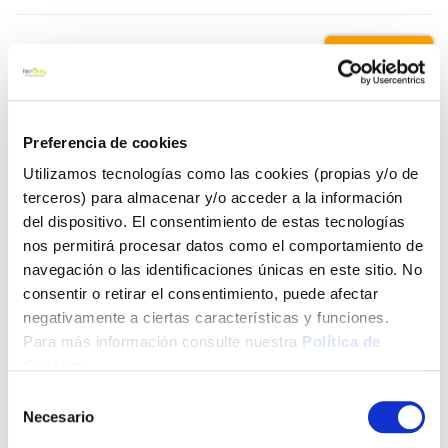
3,45 €
Añadir al carrito
Preferencia de cookies
Utilizamos tecnologías como las cookies (propias y/o de
terceros) para almacenar y/o acceder a la información
del dispositivo. El consentimiento de estas tecnologías
Click&Collect - Recogida gratis
Envío a domicilio:
en nuestras tiendas
5 días hábiles
nos permitirá procesar datos como el comportamiento de
navegación o las identificaciones únicas en este sitio. No
consentir o retirar el consentimiento, puede afectar
+ INFO
negativamente a ciertas características y funciones.
Para más información consulte nuestra
Política de
Cookies
.
LOCALIZA TU TIENDA MÁS CERCANA
Selección
Necesario
de
consentimiento
También te puede interesar