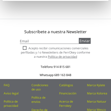
Subscríbete a nuestra Newsletter
Inscríbase
Enviar
a
nuestro
Acepto recibir comunicaciones comerciales
boletín
perfiladas y / o Newsletters de FerrOkey conforme
de
a nuestra
Política de privacidad
noticias:
Teléfono
914 815 681
Whatsapp
689 163 848
FAQ
Condiciones
Catálogos
Marca Kylate
de uso
Aviso legal
Financiación
Marca Kolorea
Política de
Política de
Acerca de
Marca Natuur
envíos
privacidad
Ferrokey
Marca Wesco
Derecho de