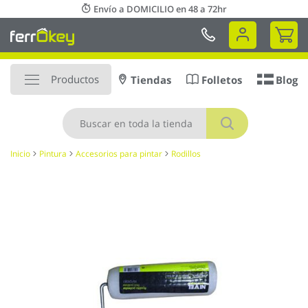
Ir
Envío a DOMICILIO en 48 a 72hr
al
Mi 
contenido
Productos
Tiendas
Folletos
Blog
Buscar
Inicio
Pintura
Accesorios para pintar
Rodillos
Saltar
al
final
de
la
galería
de
imágenes