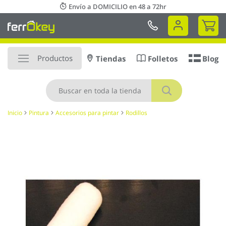
Ir
Envío a DOMICILIO en 48 a 72hr
al
Mi 
contenido
Productos
Tiendas
Folletos
Blog
Buscar
Inicio
Pintura
Accesorios para pintar
Rodillos
Saltar
al
final
de
la
galería
de
imágenes