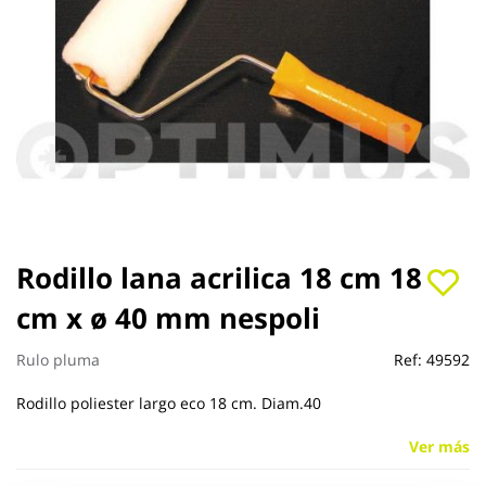
Saltar
Rodillo lana acrilica 18 cm 18
al
cm x ø 40 mm nespoli
comienzo
de
la
Rulo pluma
Ref:
49592
galería
de
Rodillo poliester largo eco 18 cm. Diam.40
imágenes
Ver más