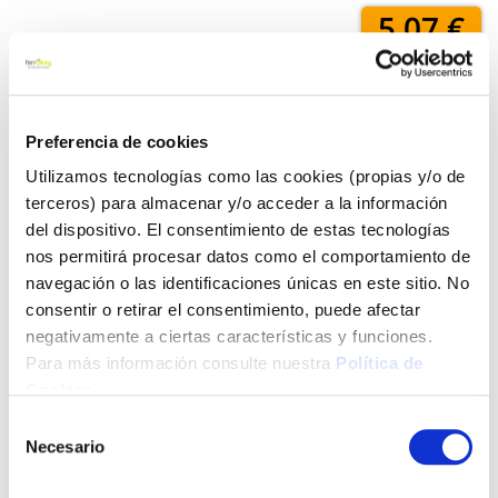
5,07 €
Añadir al carrito
Preferencia de cookies
Utilizamos tecnologías como las cookies (propias y/o de
terceros) para almacenar y/o acceder a la información
Click&Collect - Recogida gratis
Envío a domicilio:
del dispositivo. El consentimiento de estas tecnologías
en nuestras tiendas
5 días hábiles
nos permitirá procesar datos como el comportamiento de
navegación o las identificaciones únicas en este sitio. No
consentir o retirar el consentimiento, puede afectar
+ INFO
negativamente a ciertas características y funciones.
Para más información consulte nuestra
Política de
Cookies
.
LOCALIZA TU TIENDA MÁS CERCANA
Selección
Necesario
de
También te puede interesar
consentimiento