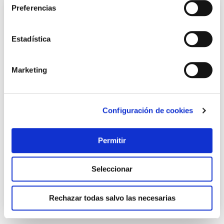
Preferencias
Estadística
Marketing
Configuración de cookies
Rodillo tinta etiquetadora meto 5 uds
Meto
Permitir
13,46 €
Seleccionar
Añadir al carrito
Rechazar todas salvo las necesarias