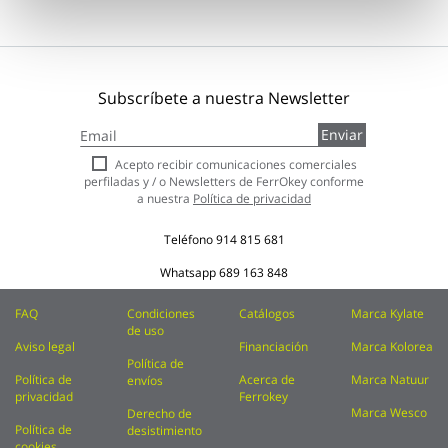
Subscríbete a nuestra Newsletter
Inscríbase
Enviar
a
nuestro
Acepto recibir comunicaciones comerciales
boletín
perfiladas y / o Newsletters de FerrOkey conforme
de
a nuestra
Política de privacidad
noticias:
Teléfono
914 815 681
Whatsapp
689 163 848
FAQ
Condiciones
Catálogos
Marca Kylate
de uso
Aviso legal
Financiación
Marca Kolorea
Política de
Política de
Acerca de
Marca Natuur
envíos
privacidad
Ferrokey
Marca Wesco
Derecho de
Política de
desistimiento
cookies