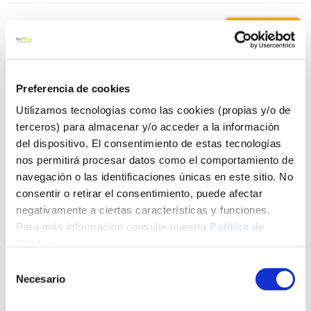
5,95 €
Añadir al carrito
Preferencia de cookies
Utilizamos tecnologías como las cookies (propias y/o de
terceros) para almacenar y/o acceder a la información
del dispositivo. El consentimiento de estas tecnologías
Click&Collect - Recogida gratis
Envío a domicilio:
en nuestras tiendas
5 días hábiles
nos permitirá procesar datos como el comportamiento de
navegación o las identificaciones únicas en este sitio. No
consentir o retirar el consentimiento, puede afectar
+ INFO
negativamente a ciertas características y funciones.
Para más información consulte nuestra
Política de
Cookies
.
LOCALIZA TU TIENDA MÁS CERCANA
Selección
Necesario
de
También te puede interesar
consentimiento