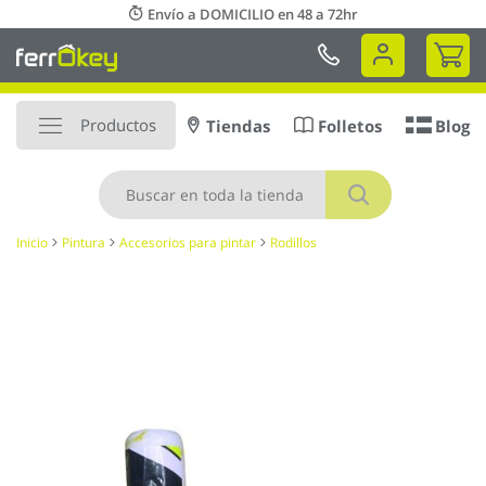
Ir
Envío a DOMICILIO en 48 a 72hr
al
Mi 
contenido
Productos
Tiendas
Folletos
Blog
Buscar
Inicio
Pintura
Accesorios para pintar
Rodillos
Saltar
al
final
de
la
galería
de
imágenes