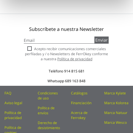
Subscríbete a nuestra Newsletter
Inscríbase
Enviar
a
nuestro
Acepto recibir comunicaciones comerciales
boletín
perfiladas y / o Newsletters de FerrOkey conforme
de
a nuestra
Política de privacidad
noticias:
Teléfono
914 815 681
Whatsapp
689 163 848
FAQ
Condiciones
Catálogos
Marca Kylate
de uso
Aviso legal
Financiación
Marca Kolorea
Política de
Política de
Acerca de
Marca Natuur
envíos
privacidad
Ferrokey
Marca Wesco
Derecho de
Política de
desistimiento
cookies