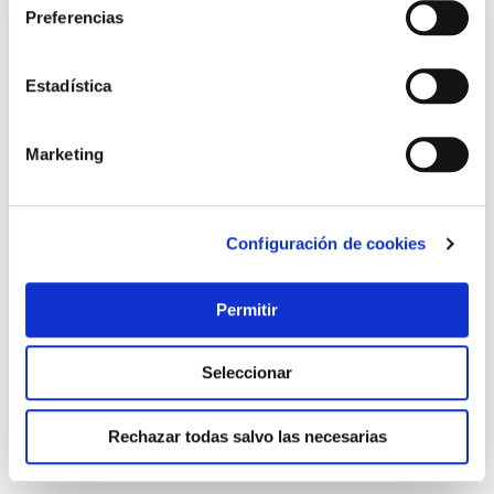
Preferencias
Estadística
Marketing
Configuración de cookies
Rodillo tinta etiquetadora meto 5 uds
Meto
Permitir
13,46 €
Seleccionar
Añadir al carrito
Rechazar todas salvo las necesarias