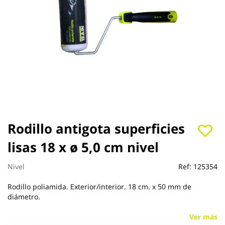
Saltar
Rodillo antigota superficies
al
lisas 18 x ø 5,0 cm nivel
comienzo
de
la
Nivel
Ref:
125354
galería
de
Rodillo poliamida. Exterior/interior. 18 cm. x 50 mm de
imágenes
diámetro.
Ver más