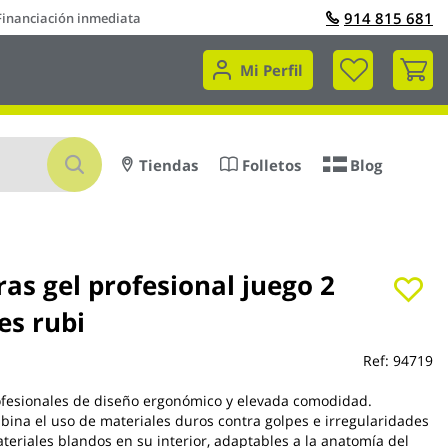
914 815 681
Financiación inmediata
Mi 
Mi Perfil
Buscar
Tiendas
Folletos
Blog
ras gel profesional juego 2
es rubi
Ref:
94719
ofesionales de diseño ergonómico y elevada comodidad.
ina el uso de materiales duros contra golpes e irregularidades
ateriales blandos en su interior, adaptables a la anatomía del