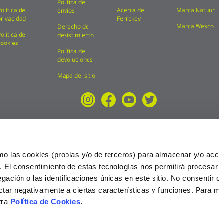
Política de
Política de
Acerca de
Marca Natuur
envíos
privacidad
Ferrokey
Marca Wesco
Derecho de
Política de
desistimiento
cookies
Política de
devoluciones
Mapa del sitio
mo las cookies (propias y/o de terceros) para almacenar y/o acc
o. El consentimiento de estas tecnologías nos permitirá procesa
ción o las identificaciones únicas en este sitio. No consentir o 
ctar negativamente a ciertas características y funciones. Para 
tra
Política de Cookies
.