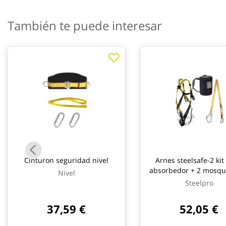
galería
de
También te puede interesar
imágenes
Cinturon seguridad nivel
Arnes steelsafe-2 kit
absorbedor + 2 mosqu
Nivel
dorsal/frontal steelpro
Steelpro
37,59 €
52,05 €