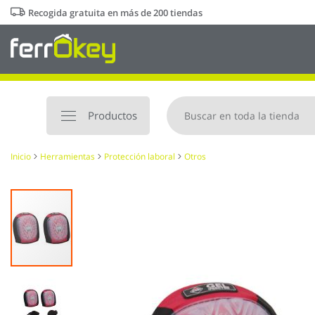
Ir
Recogida gratuita en más de 200 tiendas
al
contenido
Productos
Inicio
Herramientas
Protección laboral
Otros
Saltar
al
final
de
la
galería
de
imágenes