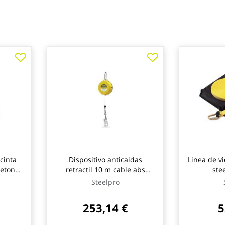
 cinta
Dispositivo anticaidas
Linea de v
etones
retractil 10 m cable abs
ste
 safety
steelpro safety
Steelpro
253,14 €
5