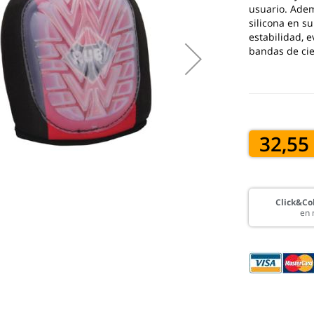
usuario. Adem
silicona en s
estabilidad, 
bandas de cie
32,55
Click&Col
en 