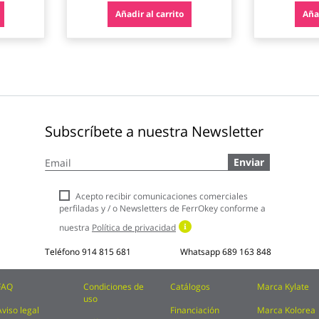
Añadir al carrito
Añad
Subscríbete a nuestra Newsletter
Inscríbase
Enviar
a
nuestro
boletín
Acepto recibir comunicaciones comerciales
de
perfiladas y / o Newsletters de FerrOkey conforme a
noticias:
nuestra
Política de privacidad
Teléfono
914 815 681
Whatsapp
689 163 848
FAQ
Condiciones de
Catálogos
Marca Kylate
uso
Aviso legal
Financiación
Marca Kolorea