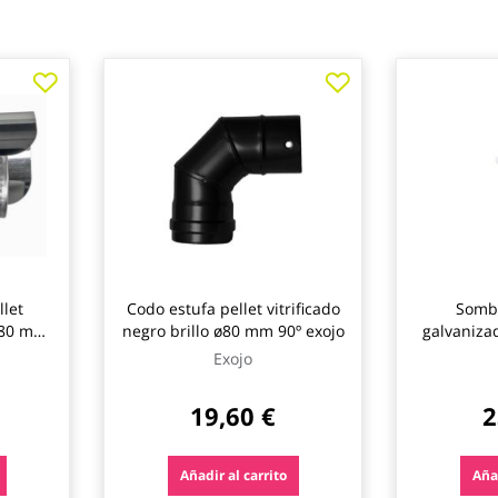
llet
Codo estufa pellet vitrificado
Sombr
 ø80 mm
negro brillo ø80 mm 90º exojo
galvaniza
Exojo
19,60 €
2
Añadir al carrito
Añad