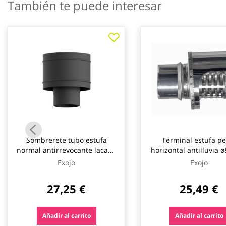
También te puede interesar
galería
de
imágenes
Sombrerete tubo estufa
Terminal estufa pe
normal antirrevocante lacado
horizontal antilluvia
negro mate ø100 mm exojo
exojo
Exojo
Exojo
27,25 €
25,49 €
Añadir al carrito
Añadir al carrito