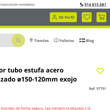
914 815 681
Financiación inmediata
Mi 
Mi Perfil
Buscar
Tiendas
Folletos
Blog
or tubo estufa acero
izado ø150-120mm exojo
Ref:
97791
s biocidas de forma segura. Lea siempre la etiqueta y la