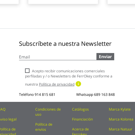
Subscríbete a nuestra Newsletter
Inscríbase
Enviar
a
nuestro
boletín
Acepto recibir comunicaciones comerciales
de
perfiladas y / o Newsletters de FerrOkey conforme a
noticias:
nuestra
Política de privacidad
Teléfono
914 815 681
Whatsapp
689 163 848
FAQ
Condiciones de
Catálogos
Marca Kylate
uso
Aviso legal
Financiación
Marca Kolorea
Política de
Política de
Acerca de
Marca Natuur
envíos
privacidad
Ferrokey