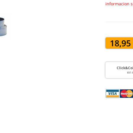
informacion s
18,95
Click&Col
en 