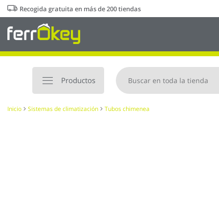
Ir
Recogida gratuita en más de 200 tiendas
al
contenido
Productos
Inicio
Sistemas de climatización
Tubos chimenea
Saltar
al
final
de
la
galería
de
imágenes