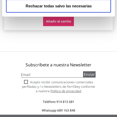
134,06 €
Rechazar todas salvo las necesarias
Añadir al carrito
Subscríbete a nuestra Newsletter
Inscríbase
Enviar
a
nuestro
Acepto recibir comunicaciones comerciales
boletín
perfiladas y / o Newsletters de FerrOkey conforme
de
a nuestra
Política de privacidad
noticias:
Teléfono
914 815 681
Whatsapp
689 163 848