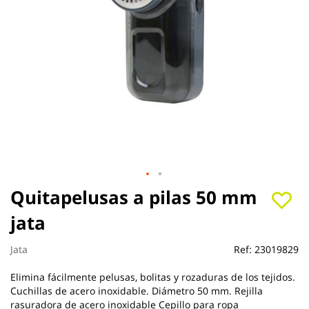
Saltar
Quitapelusas a pilas 50 mm
al
jata
comienzo
de
la
Jata
Ref:
23019829
galería
de
Elimina fácilmente pelusas, bolitas y rozaduras de los tejidos.
imágenes
Cuchillas de acero inoxidable. Diámetro 50 mm. Rejilla
rasuradora de acero inoxidable Cepillo para ropa