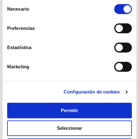
+ INFO
Selección
Necesario
de
consentimiento
LOCALIZA TU TIENDA MÁS CERCANA
Preferencias
También te puede interesar
Estadística
Marketing
Configuración de cookies
Permitir
Centro planchado 5,9 bares 2400w easy steam rowenta
Rowenta
Seleccionar