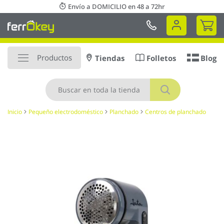
Ir
Envío a DOMICILIO en 48 a 72hr
al
Mi 
contenido
Productos
Tiendas
Folletos
Blog
Buscar
Inicio
Pequeño electrodoméstico
Planchado
Centros de planchado
Saltar
al
final
de
la
galería
de
imágenes