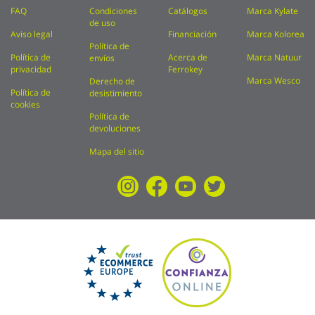
FAQ
Condiciones
Catálogos
Marca Kylate
de uso
Aviso legal
Financiación
Marca Kolorea
Política de
Política de
Acerca de
Marca Natuur
envíos
privacidad
Ferrokey
Marca Wesco
Derecho de
Política de
desistimiento
cookies
Política de
devoluciones
Mapa del sitio