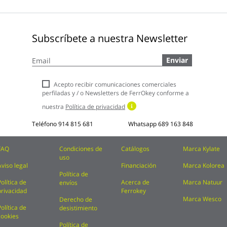
Subscríbete a nuestra Newsletter
Inscríbase
Enviar
a
nuestro
boletín
Acepto recibir comunicaciones comerciales
de
perfiladas y / o Newsletters de FerrOkey conforme a
noticias:
nuestra
Política de privacidad
Teléfono
914 815 681
Whatsapp
689 163 848
FAQ
Condiciones de
Catálogos
Marca Kylate
uso
Aviso legal
Financiación
Marca Kolorea
Política de
Política de
Acerca de
Marca Natuur
envíos
privacidad
Ferrokey
Marca Wesco
Derecho de
Política de
desistimiento
cookies
Política de