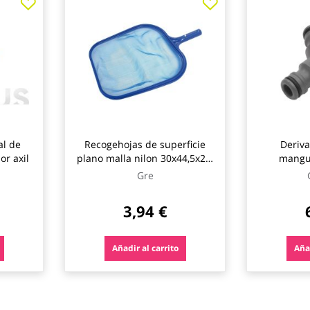
al de
Recogehojas de superficie
Deriva
or axil
plano malla nilon 30x44,5x2,8
cm gre
Gre
3,94 €
Añadir al carrito
Añad