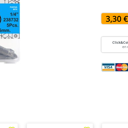
3,30 
Click&Col
en 