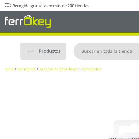
Ir
Recogida gratuita en más de 200 tiendas
al
contenido
Productos
Inicio
Cerrajería
Accesorios para llaves
Accesorios
Saltar
al
final
de
la
galería
de
imágenes