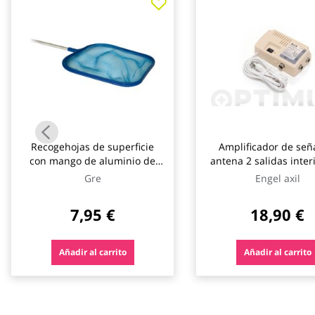
galería
de
imágenes
Recogehojas de superficie
Amplificador de señ
con mango de aluminio de
antena 2 salidas interi
122 cm gre
Gre
Engel axil
7,95 €
18,90 €
Añadir al carrito
Añadir al carrito