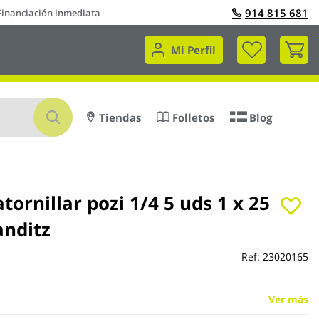
914 815 681
Financiación inmediata
Mi 
Mi Perfil
Buscar
Tiendas
Folletos
Blog
tornillar pozi 1/4 5 uds 1 x 25
nditz
Ref:
23020165
Ver más