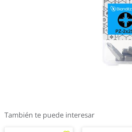
Saltar
al
También te puede interesar
comienzo
de
la