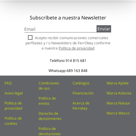
Subscríbete a nuestra Newsletter
Inscríbase
Enviar
a
nuestro
Acepto recibir comunicaciones comerciales
boletín
perfiladas y / o Newsletters de FerrOkey conforme
de
a nuestra
Política de privacidad
noticias:
Teléfono
914 815 681
Whatsapp
689 163 848
FAQ
Condiciones
Catálogos
Marca Kylate
de uso
Aviso legal
Financiación
Marca Kolorea
Política de
Política de
Acerca de
Marca Natuur
envíos
privacidad
Ferrokey
Marca Wesco
Derecho de
Política de
desistimiento
cookies
Política de
devoluciones