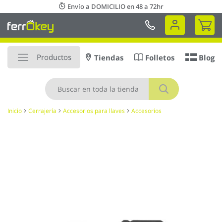
Ir
Envío a DOMICILIO en 48 a 72hr
al
Mi 
contenido
Productos
Tiendas
Folletos
Blog
Buscar
Inicio
Cerrajería
Accesorios para llaves
Accesorios
Saltar
al
final
de
la
galería
de
imágenes