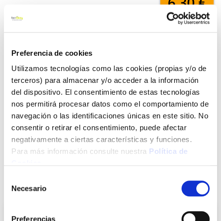
6,30 €
Añadir al carrito
Preferencia de cookies
Utilizamos tecnologías como las cookies (propias y/o de
terceros) para almacenar y/o acceder a la información
Click&Collect - Recogida gratis
Envío a domicilio:
del dispositivo. El consentimiento de estas tecnologías
en nuestras tiendas
5 días hábiles
nos permitirá procesar datos como el comportamiento de
navegación o las identificaciones únicas en este sitio. No
consentir o retirar el consentimiento, puede afectar
+ INFO
negativamente a ciertas características y funciones.
Para más información consulte nuestra
Política de
Cookies
.
LOCALIZA TU TIENDA MÁS CERCANA
Selección
También te puede interesar
Necesario
de
consentimiento
Preferencias