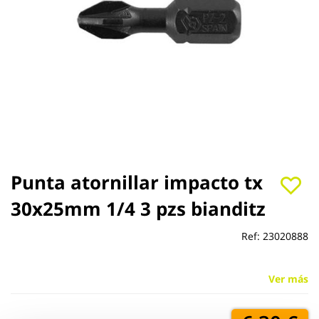
Saltar
Punta atornillar impacto tx
al
30x25mm 1/4 3 pzs bianditz
comienzo
de
la
Ref:
23020888
galería
de
imágenes
Ver más