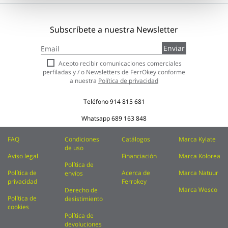
Subscríbete a nuestra Newsletter
Inscríbase
Enviar
a
nuestro
Acepto recibir comunicaciones comerciales
boletín
perfiladas y / o Newsletters de FerrOkey conforme
de
a nuestra
Política de privacidad
noticias:
Teléfono
914 815 681
Whatsapp
689 163 848
FAQ
Condiciones
Catálogos
Marca Kylate
de uso
Aviso legal
Financiación
Marca Kolorea
Política de
Política de
Acerca de
Marca Natuur
envíos
privacidad
Ferrokey
Marca Wesco
Derecho de
Política de
desistimiento
cookies
Política de
devoluciones