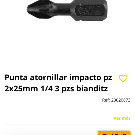
Saltar
Punta atornillar impacto pz
al
2x25mm 1/4 3 pzs bianditz
comienzo
de
la
Ref:
23020873
galería
de
imágenes
Ver más