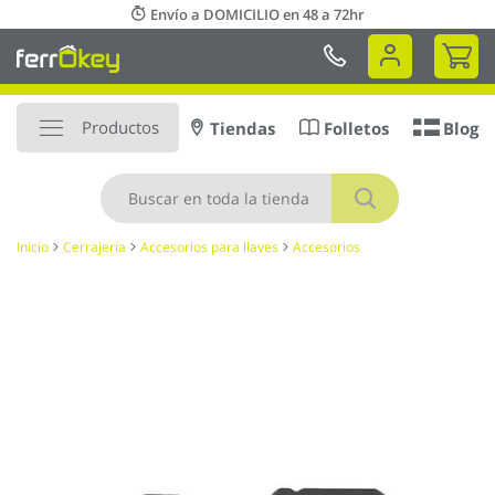
Ir
Envío a DOMICILIO en 48 a 72hr
al
Mi 
contenido
Productos
Tiendas
Folletos
Blog
Buscar
Inicio
Cerrajería
Accesorios para llaves
Accesorios
Saltar
al
final
de
la
galería
de
imágenes