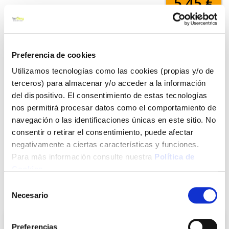
5,45 €
Añadir al carrito
Preferencia de cookies
Utilizamos tecnologías como las cookies (propias y/o de
terceros) para almacenar y/o acceder a la información
Click&Collect - Recogida gratis
Envío a domicilio:
del dispositivo. El consentimiento de estas tecnologías
en nuestras tiendas
5 días hábiles
nos permitirá procesar datos como el comportamiento de
navegación o las identificaciones únicas en este sitio. No
consentir o retirar el consentimiento, puede afectar
+ INFO
negativamente a ciertas características y funciones.
Para más información consulte nuestra
Política de
Cookies
.
LOCALIZA TU TIENDA MÁS CERCANA
Selección
También te puede interesar
Necesario
de
consentimiento
Preferencias