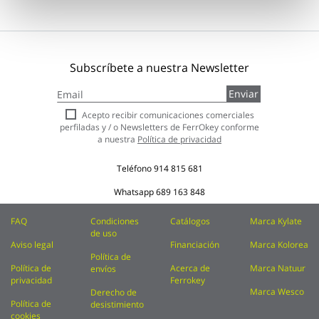
Subscríbete a nuestra Newsletter
Inscríbase
Enviar
a
nuestro
Acepto recibir comunicaciones comerciales
boletín
perfiladas y / o Newsletters de FerrOkey conforme
de
a nuestra
Política de privacidad
noticias:
Teléfono
914 815 681
Whatsapp
689 163 848
FAQ
Condiciones
Catálogos
Marca Kylate
de uso
Aviso legal
Financiación
Marca Kolorea
Política de
Política de
Acerca de
Marca Natuur
envíos
privacidad
Ferrokey
Marca Wesco
Derecho de
Política de
desistimiento
cookies