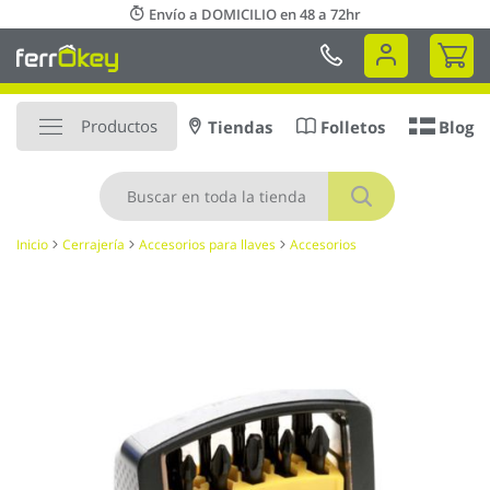
Ir
Envío a DOMICILIO en 48 a 72hr
al
Mi 
contenido
Productos
Tiendas
Folletos
Blog
Buscar
Inicio
Cerrajería
Accesorios para llaves
Accesorios
Saltar
al
final
de
la
galería
de
imágenes