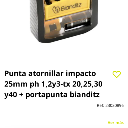
Saltar
Punta atornillar impacto
al
25mm ph 1,2y3-tx 20,25,30
comienzo
de
y40 + portapunta bianditz
la
galería
de
Ref:
23020896
imágenes
Ver más