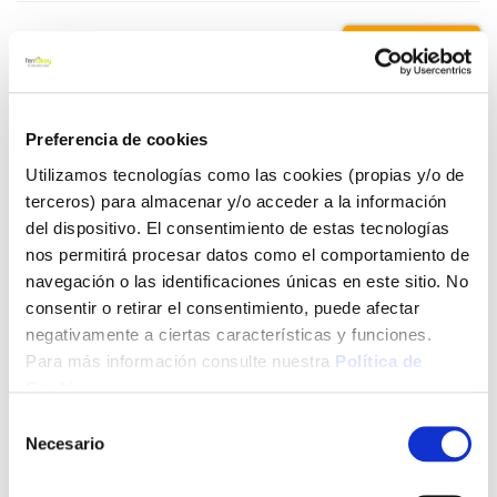
16,65 €
Añadir al carrito
Preferencia de cookies
Utilizamos tecnologías como las cookies (propias y/o de
terceros) para almacenar y/o acceder a la información
del dispositivo. El consentimiento de estas tecnologías
Click&Collect - Recogida gratis
Envío a domicilio:
en nuestras tiendas
5 días hábiles
nos permitirá procesar datos como el comportamiento de
navegación o las identificaciones únicas en este sitio. No
consentir o retirar el consentimiento, puede afectar
+ INFO
negativamente a ciertas características y funciones.
Para más información consulte nuestra
Política de
Cookies
.
LOCALIZA TU TIENDA MÁS CERCANA
Selección
Necesario
de
También te puede interesar
consentimiento