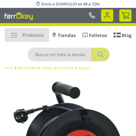
Ir
Envío a DOMICILIO en 48 a 72hr
al
Mi 
contenido
Productos
Tiendas
Folletos
Blog
Buscar
Inicio
Electricidad
Tomas de corriente
Alargos
Saltar
al
final
de
la
galería
de
imágenes