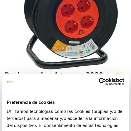
Saltar
Prolongador 4 tomas 3000w
al
cable 50m garza
comienzo
de
la
Garza
Ref:
132694
galería
Preferencia de cookies
de
ENROLLACABLES BRICO DE 4 TOMAS SCHUKO Y ASA PARA
Utilizamos tecnologías como las cookies (propias y/o de
imágenes
TRANSPORTAR.ALARGADOR PROLONGADOR ELÉCTRICO DE 50
terceros) para almacenar y/o acceder a la información
METROS DE LARGO Y 1,5 MM DE GROSOR.CON SISTEMAS DE
del dispositivo. El consentimiento de estas tecnologías
PROTECCIÓN INFANTIL Y PROTECCIÓN DE SOBRECARGA DE