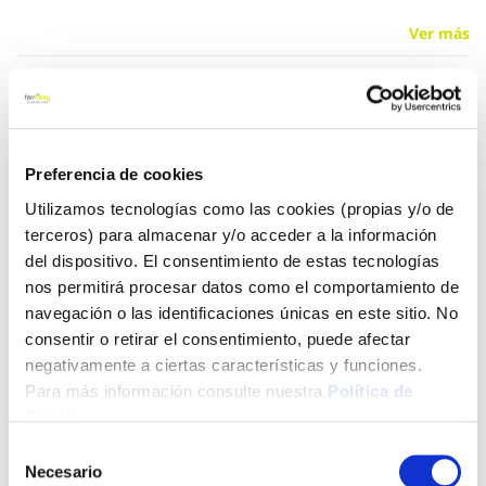
Ver más
4,60 €
Preferencia de cookies
Añadir al carrito
Utilizamos tecnologías como las cookies (propias y/o de
terceros) para almacenar y/o acceder a la información
del dispositivo. El consentimiento de estas tecnologías
Click&Collect - Recogida gratis
Envío a domicilio:
nos permitirá procesar datos como el comportamiento de
en nuestras tiendas
5 días hábiles
navegación o las identificaciones únicas en este sitio. No
consentir o retirar el consentimiento, puede afectar
negativamente a ciertas características y funciones.
+ INFO
Para más información consulte nuestra
Política de
Cookies
.
Selección
LOCALIZA TU TIENDA MÁS CERCANA
Necesario
de