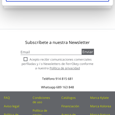
Subscríbete a nuestra Newsletter
Inscríbase
Enviar
a
nuestro
Acepto recibir comunicaciones comerciales
boletín
perfiladas y / o Newsletters de FerrOkey conforme
de
a nuestra
Política de privacidad
noticias:
Teléfono
914 815 681
Whatsapp
689 163 848
FAQ
Condiciones
Catálogos
Marca Kylate
de uso
Aviso legal
Financiación
Marca Kolorea
Política de
Política de
Acerca de
Marca Natuur
envíos