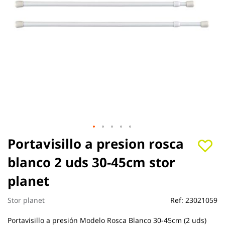
Saltar
Portavisillo a presion rosca
al
blanco 2 uds 30-45cm stor
comienzo
de
planet
la
galería
de
Stor planet
Ref:
23021059
imágenes
Portavisillo a presión Modelo Rosca Blanco 30-45cm (2 uds)