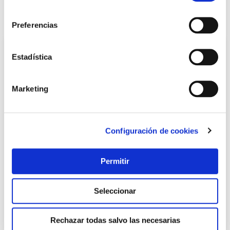
consentimiento
También te puede interesar
Preferencias
Estadística
Marketing
Configuración de cookies
Cortina de puerta cinta duero-cristal 90 x 210 cm
Permitir
cordecor
Cordecor
Seleccionar
34,94 €
Rechazar todas salvo las necesarias
Añadir al carrito