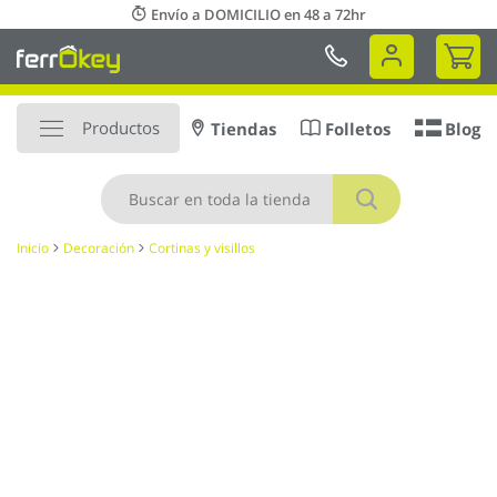
Ir
Envío a DOMICILIO en 48 a 72hr
al
Mi 
contenido
Productos
Tiendas
Folletos
Blog
Buscar
Inicio
Decoración
Cortinas y visillos
Saltar
al
final
de
la
galería
de
imágenes