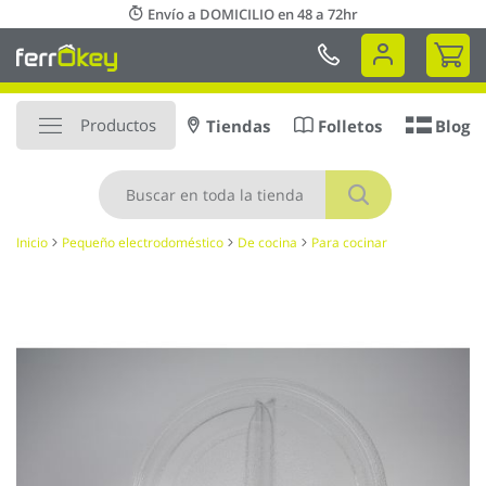
Ir
Envío a DOMICILIO en 48 a 72hr
al
Mi 
contenido
Productos
Tiendas
Folletos
Blog
Buscar
Inicio
Pequeño electrodoméstico
De cocina
Para cocinar
Saltar
al
final
de
la
galería
de
imágenes