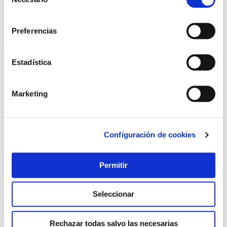
de
consentimiento
También te puede interesar
Preferencias
Estadística
Marketing
Configuración de cookies
TOP VENTAS
Permitir
Horno sobremesa 36l 1500w jata
Seleccionar
116,00 €
Rechazar todas salvo las necesarias