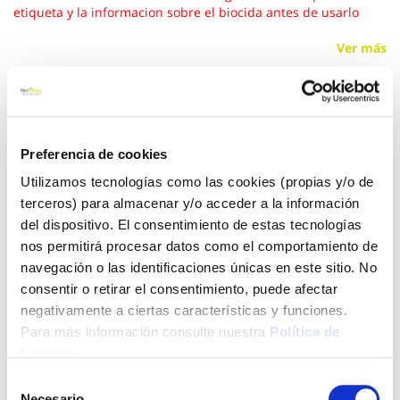
etiqueta y la informacion sobre el biocida antes de usarlo
Ver más
9,28 €
Preferencia de cookies
Añadir al carrito
Utilizamos tecnologías como las cookies (propias y/o de
terceros) para almacenar y/o acceder a la información
del dispositivo. El consentimiento de estas tecnologías
nos permitirá procesar datos como el comportamiento de
Click&Collect - Recogida gratis
Envío a domicilio:
en nuestras tiendas
5 días hábiles
navegación o las identificaciones únicas en este sitio. No
consentir o retirar el consentimiento, puede afectar
negativamente a ciertas características y funciones.
+ INFO
Para más información consulte nuestra
Política de
Cookies
.
Selección
LOCALIZA TU TIENDA MÁS CERCANA
Necesario