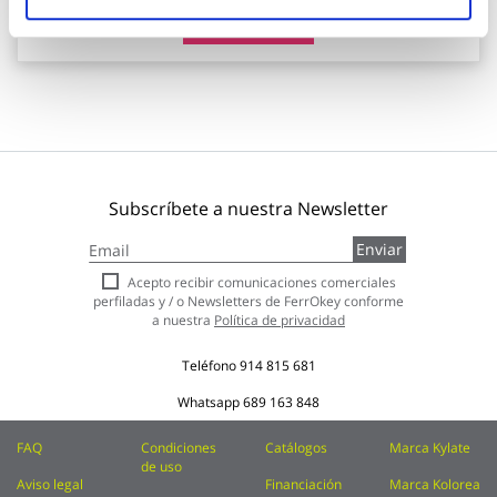
Añadir al carrito
Subscríbete a nuestra Newsletter
Inscríbase
Enviar
a
nuestro
Acepto recibir comunicaciones comerciales
boletín
perfiladas y / o Newsletters de FerrOkey conforme
de
a nuestra
Política de privacidad
noticias:
Teléfono
914 815 681
Whatsapp
689 163 848
FAQ
Condiciones
Catálogos
Marca Kylate
de uso
Aviso legal
Financiación
Marca Kolorea