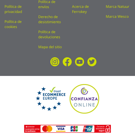
Política de
Política de
Acerca de
Marca Natuur
envíos
privacidad
Ferrokey
Marca Wesco
Derecho de
Política de
desistimiento
cookies
Política de
devoluciones
Mapa del sitio