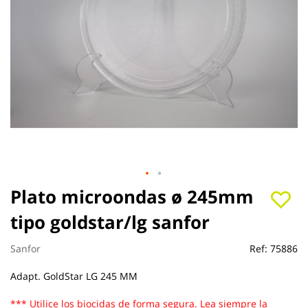
Saltar
Plato microondas ø 245mm
al
tipo goldstar/lg sanfor
comienzo
de
la
Sanfor
Ref:
75886
galería
de
Adapt. GoldStar LG 245 MM
imágenes
*** Utilice los biocidas de forma segura. Lea siempre la