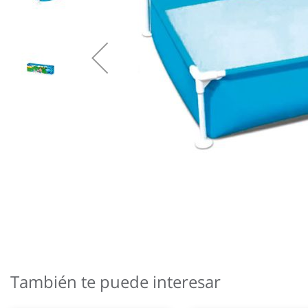
Saltar
al
comienzo
También te puede interesar
de
la