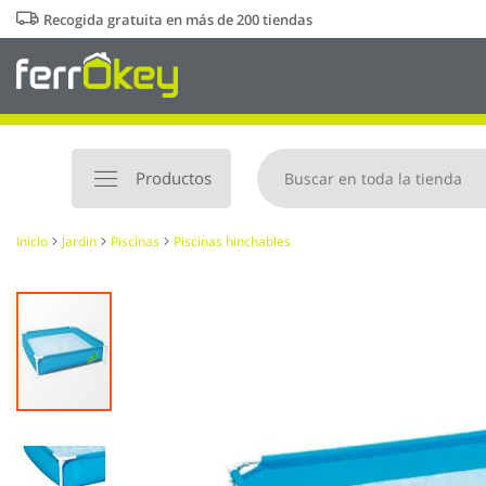
Ir
Recogida gratuita en más de 200 tiendas
al
contenido
Productos
Inicio
Jardin
Piscinas
Piscinas hinchables
Saltar
al
final
de
la
galería
de
imágenes