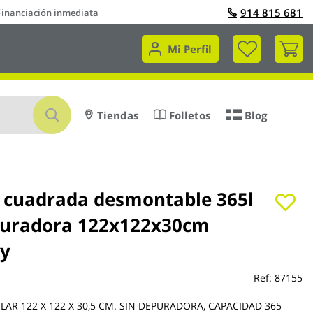
914 815 681
Financiación inmediata
Mi 
Mi Perfil
Buscar
Tiendas
Folletos
Blog
a cuadrada desmontable 365l
puradora 122x122x30cm
y
Ref:
87155
LAR 122 X 122 X 30,5 CM. SIN DEPURADORA, CAPACIDAD 365