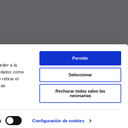
Permitir
eder a la
r datos como
Seleccionar
retirar el
más
Rechazar todas salvo las
necesarias
Precios válidos solo en la web, no en tienda
g
Configuración de cookies