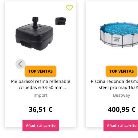
galería
de
imágenes
TOP VENTAS
TOP VENTAS
Pie parasol resina rellenable
Piscina redonda desm
c/ruedas ø 33-50 mm
steel pro max 16.01
antracita import
depuradora cartucho t
Import
Bestway
ø457x122cm best
36,51 €
400,95 €
Añadir al carrito
Añadir al carrito