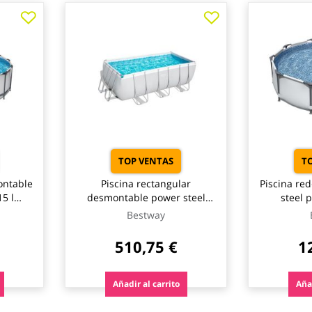
TOP VENTAS
T
ontable
Piscina rectangular
Piscina re
5 l
desmontable power steel
steel 
ipo ii
8.124 l depuradora cartucho
depurador
Bestway
way
tipo ii 412x201x122cm
ø305x
bestway
510,75 €
1
Añadir al carrito
Añad