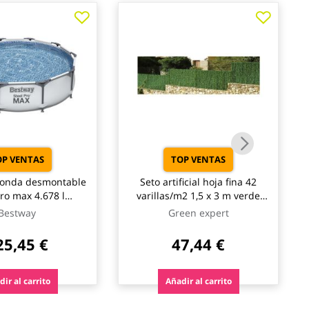
OP VENTAS
TOP VENTAS
donda desmontable
Seto artificial hoja fina 42
pro max 4.678 l
varillas/m2 1,5 x 3 m verde
a cartucho tipo i
natuur
Bestway
Green expert
76cm bestway
25,45 €
47,44 €
ir al carrito
Añadir al carrito