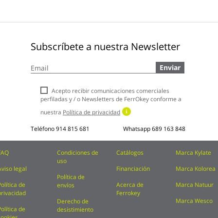
Subscríbete a nuestra Newsletter
Inscríbase
Enviar
a
nuestro
boletín
Acepto recibir comunicaciones comerciales
de
perfiladas y / o Newsletters de FerrOkey conforme a
noticias:
nuestra
Política de privacidad
Teléfono
914 815 681
Whatsapp
689 163 848
FAQ
Condiciones de
Catálogos
Marca Kylate
uso
Aviso legal
Financiación
Marca Kolorea
Política de
Política de
Acerca de
Marca Natuur
envíos
privacidad
Ferrokey
Marca Wesco
Derecho de
Política de
desistimiento
cookies