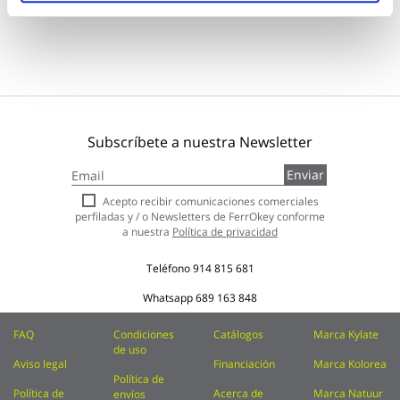
Subscríbete a nuestra Newsletter
Inscríbase
Enviar
a
nuestro
Acepto recibir comunicaciones comerciales
boletín
perfiladas y / o Newsletters de FerrOkey conforme
de
a nuestra
Política de privacidad
noticias:
Teléfono
914 815 681
Whatsapp
689 163 848
FAQ
Condiciones
Catálogos
Marca Kylate
de uso
Aviso legal
Financiación
Marca Kolorea
Política de
Política de
Acerca de
Marca Natuur
envíos