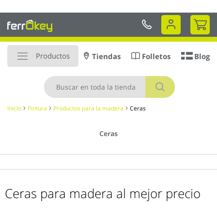
Ir
MICILIO en 48 a 72hr
al
Mi 
contenido
Productos
Tiendas
Folletos
Blog
Buscar
Inicio
Pintura
Productos para la madera
Ceras
Ceras
Ceras para madera al mejor precio