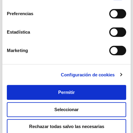
Agre
consentimiento
a
los
Preferencias
favo
Estadística
Marketing
Cera acabado muebles chalky 400 ml transparente
rust-oleum
Configuración de cookies
Permitir
17,15 €
Seleccionar
Añadir al carrito
Rechazar todas salvo las necesarias