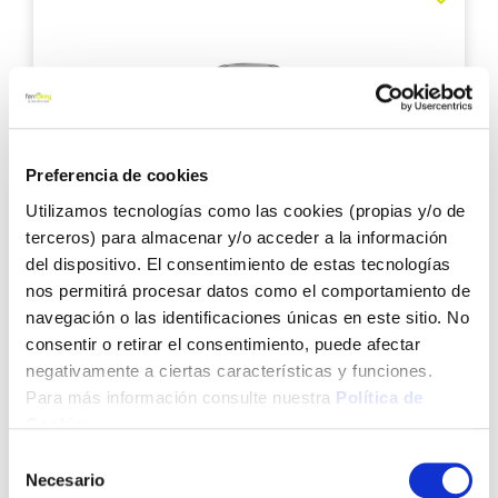
a
los
favo
Preferencia de cookies
Utilizamos tecnologías como las cookies (propias y/o de
Cera acabado muebles chalky 400 ml blanca rust-
terceros) para almacenar y/o acceder a la información
oleum
del dispositivo. El consentimiento de estas tecnologías
nos permitirá procesar datos como el comportamiento de
navegación o las identificaciones únicas en este sitio. No
consentir o retirar el consentimiento, puede afectar
18,15 €
negativamente a ciertas características y funciones.
Para más información consulte nuestra
Política de
Añadir al carrito
Cookies
.
Selección
Necesario
de