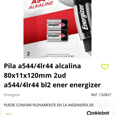
Saltar
Pila a544/4lr44 alcalina
al
80x11x120mm 2ud
comienzo
de
a544/4lr44 bl2 ener energizer
la
galería
de
Energizer
Ref:
132827
imágenes
PUEDE CONFIAR PLENAMENTE EN LA INGENIERÍA DE
PRECISIÓN DE NUESTRAS PILAS ESPECIALES