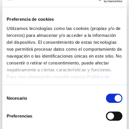
Ver más
Preferencia de cookies
8,16 €
Utilizamos tecnologías como las cookies (propias y/o de
terceros) para almacenar y/o acceder a la información
Agotado
del dispositivo. El consentimiento de estas tecnologías
nos permitirá procesar datos como el comportamiento de
Introduce tu e-mail y te avisaremos si el artículo vuelve a
navegación o las identificaciones únicas en este sitio. No
estar disponible.
consentir o retirar el consentimiento, puede afectar
Avisarme
negativamente a ciertas características y funciones.
Para más información consulte nuestra
Política de
Cookies
.
También te puede interesar
Selección
Necesario
de
consentimiento
Preferencias