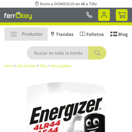
Ir
Envío a DOMICILIO en 48 a 72hr
al
Mi 
contenido
Productos
Tiendas
Folletos
Blog
Buscar
Inicio
Electricidad
Pilas
Recargables
Saltar
al
final
de
la
galería
de
imágenes