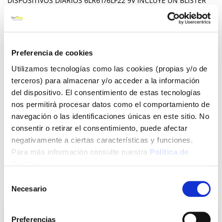
DISPOSITIVOS DIARIOS 6LR61/6LF22 9V INCLUYE UN BLISTER
DE 1 PILA BATERÍA ALCALINA DE 9 V. ENERGÍA FIABLE PARA
SUS DISPOSITIVOS. VIDA ÚTIL DE HASTA 5 AÑOS
Ver más
Preferencia de cookies
9,24 €
Utilizamos tecnologías como las cookies (propias y/o de
terceros) para almacenar y/o acceder a la información
del dispositivo. El consentimiento de estas tecnologías
Agotado
nos permitirá procesar datos como el comportamiento de
navegación o las identificaciones únicas en este sitio. No
Introduce tu e-mail y te avisaremos si el artículo vuelve a
consentir o retirar el consentimiento, puede afectar
estar disponible.
negativamente a ciertas características y funciones.
Avisarme
Para más información consulte nuestra
Política de
Cookies
.
Selección
También te puede interesar
Necesario
de
consentimiento
Preferencias