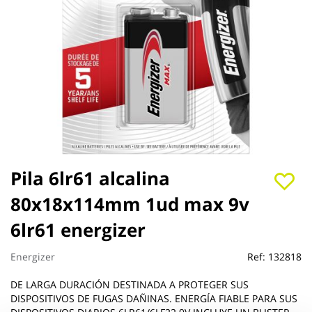
Saltar
Pila 6lr61 alcalina
al
80x18x114mm 1ud max 9v
comienzo
de
6lr61 energizer
la
galería
de
Energizer
Ref:
132818
imágenes
DE LARGA DURACIÓN DESTINADA A PROTEGER SUS
DISPOSITIVOS DE FUGAS DAÑINAS. ENERGÍA FIABLE PARA SUS