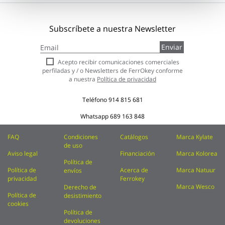
Subscríbete a nuestra Newsletter
Inscríbase
Enviar
a
nuestro
Acepto recibir comunicaciones comerciales
boletín
perfiladas y / o Newsletters de FerrOkey conforme
de
a nuestra
Política de privacidad
noticias:
Teléfono
914 815 681
Whatsapp
689 163 848
FAQ
Condiciones
Catálogos
Marca Kylate
de uso
Aviso legal
Financiación
Marca Kolorea
Política de
Política de
Acerca de
Marca Natuur
envíos
privacidad
Ferrokey
Marca Wesco
Derecho de
Política de
desistimiento
cookies
Política de
devoluciones