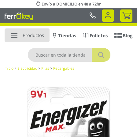
Ir
Envío a DOMICILIO en 48 a 72hr
al
Mi 
contenido
Productos
Tiendas
Folletos
Blog
Buscar
Inicio
Electricidad
Pilas
Recargables
Saltar
al
final
de
la
galería
de
imágenes