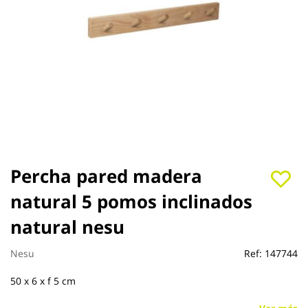
Saltar
Percha pared madera
al
natural 5 pomos inclinados
comienzo
de
natural nesu
la
galería
de
Nesu
Ref:
147744
imágenes
50 x 6 x f 5 cm