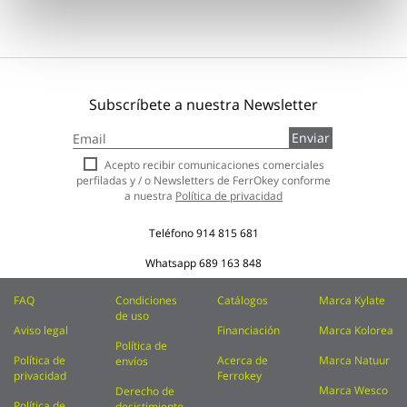
Subscríbete a nuestra Newsletter
Inscríbase
Enviar
a
nuestro
Acepto recibir comunicaciones comerciales
boletín
perfiladas y / o Newsletters de FerrOkey conforme
de
a nuestra
Política de privacidad
noticias:
Teléfono
914 815 681
Whatsapp
689 163 848
FAQ
Condiciones
Catálogos
Marca Kylate
de uso
Aviso legal
Financiación
Marca Kolorea
Política de
Política de
Acerca de
Marca Natuur
envíos
privacidad
Ferrokey
Marca Wesco
Derecho de
Política de
desistimiento