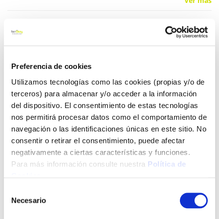
Ver más
12,15 €
Añadir al carrito
Preferencia de cookies
Utilizamos tecnologías como las cookies (propias y/o de
terceros) para almacenar y/o acceder a la información
del dispositivo. El consentimiento de estas tecnologías
Click&Collect - Recogida gratis
Envío a domicilio:
nos permitirá procesar datos como el comportamiento de
en nuestras tiendas
5 días hábiles
navegación o las identificaciones únicas en este sitio. No
consentir o retirar el consentimiento, puede afectar
negativamente a ciertas características y funciones.
+ INFO
Para más información consulte nuestra
Política de
Cookies
.
LOCALIZA TU TIENDA MÁS CERCANA
Selección
Necesario
de
También te puede interesar
consentimiento