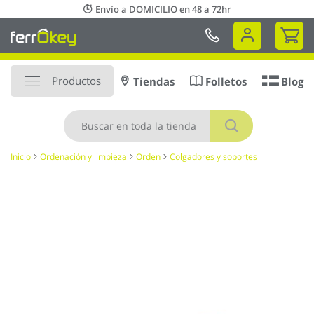
Ir
Envío a DOMICILIO en 48 a 72hr
al
Mi 
contenido
Productos
Tiendas
Folletos
Blog
Buscar
Inicio
Ordenación y limpieza
Orden
Colgadores y soportes
Saltar
al
final
de
la
galería
de
imágenes