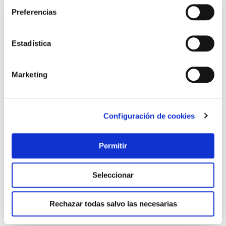
Preferencias
Estadística
Marketing
Configuración de cookies
Colgador sobrepuerta 4 ganchos doble blanco inofix
Inofix
Permitir
16,15 €
Seleccionar
Añadir al carrito
Rechazar todas salvo las necesarias