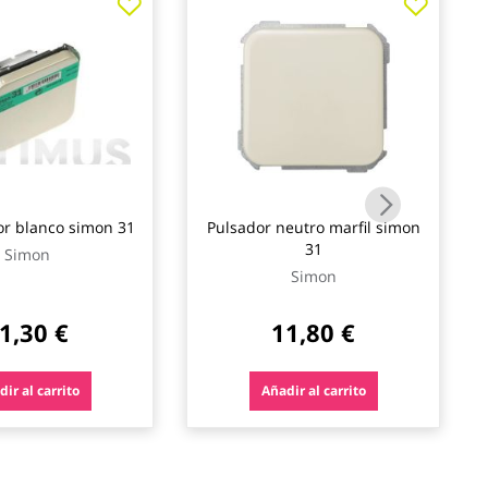
r blanco simon 31
Pulsador neutro marfil simon
31
Simon
Simon
1,30 €
11,80 €
ir al carrito
Añadir al carrito