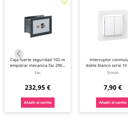
galería
de
imágenes
Caja fuerte seguridad 102-m
Interruptor conmut
empotrar mecanica fac 290 x
doble blanco serie 10
370 x 220 mm
Fac
Simon
232,95 €
7,90 €
Añadir al carrito
Añadir al carrito