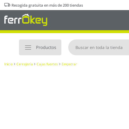
Ir
Recogida gratuita en más de 200 tiendas
al
contenido
Productos
Inicio
Cerrajería
Cajas fuertes
Empotrar
Saltar
al
final
de
la
galería
de
imágenes