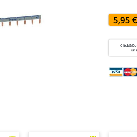
5,95 
Click&Col
en 