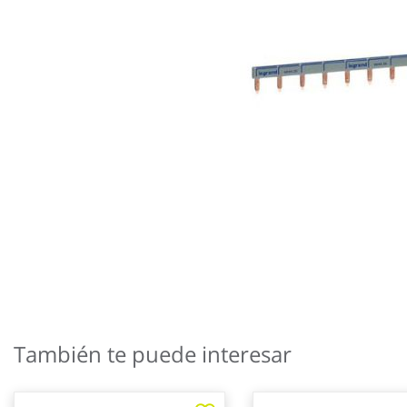
Saltar
al
También te puede interesar
comienzo
de
la