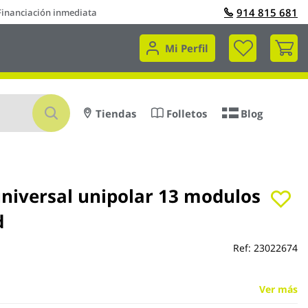
914 815 681
Financiación inmediata
Mi 
Mi Perfil
Buscar
Tiendas
Folletos
Blog
universal unipolar 13 modulos
d
Ref:
23022674
Ver más