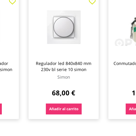
ador
Regulador led 840x840 mm
Conmutado
 simon
230v bl serie 10 simon
Simon
68,00 €
1
Añadir al carrito
Añad