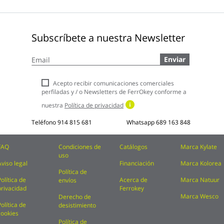
Subscríbete a nuestra Newsletter
Inscríbase
Enviar
a
nuestro
boletín
Acepto recibir comunicaciones comerciales
de
perfiladas y / o Newsletters de FerrOkey conforme a
noticias:
nuestra
Política de privacidad
Teléfono
914 815 681
Whatsapp
689 163 848
FAQ
Condiciones de
Catálogos
Marca Kylate
uso
Aviso legal
Financiación
Marca Kolorea
Política de
Política de
Acerca de
Marca Natuur
envíos
privacidad
Ferrokey
Marca Wesco
Derecho de
Política de
desistimiento
cookies
Política de