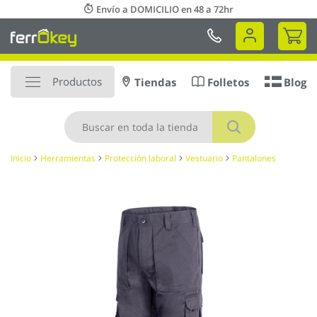
Ir
Envío a DOMICILIO en 48 a 72hr
al
Mi 
contenido
Productos
Tiendas
Folletos
Blog
Buscar
Inicio
Herramientas
Protección laboral
Vestuario
Pantalones
Saltar
al
final
de
la
galería
de
imágenes