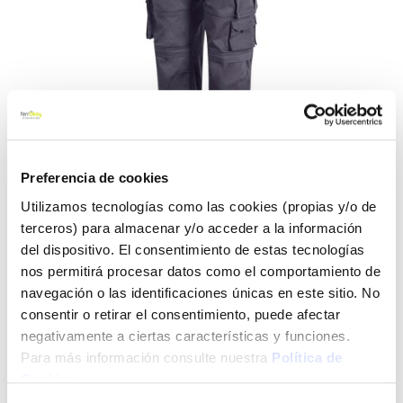
Preferencia de cookies
Utilizamos tecnologías como las cookies (propias y/o de
Saltar
Pantalon trabajo
terceros) para almacenar y/o acceder a la información
al
del dispositivo. El consentimiento de estas tecnologías
multibolsillo azul marino
comienzo
nos permitirá procesar datos como el comportamiento de
de
velilla 103016s 103016
navegación o las identificaciones únicas en este sitio. No
la
galería
consentir o retirar el consentimiento, puede afectar
de
Velilla
Ref:
CF-126601
negativamente a ciertas características y funciones.
imágenes
Para más información consulte nuestra
Política de
Pantalón multibolsillos con refuerzo de tejido.Cierre central
Cookies
.
con cremallera y botón. Refuerzo de tejido trasero. Refuerzo