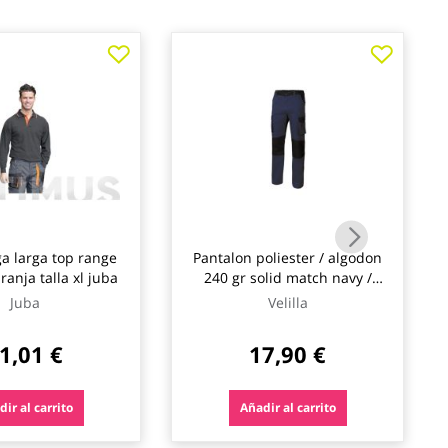
a larga top range
Pantalon poliester / algodon
ranja talla xl juba
240 gr solid match navy /
negro talla 44 velilla
Juba
Velilla
1,01 €
17,90 €
ir al carrito
Añadir al carrito