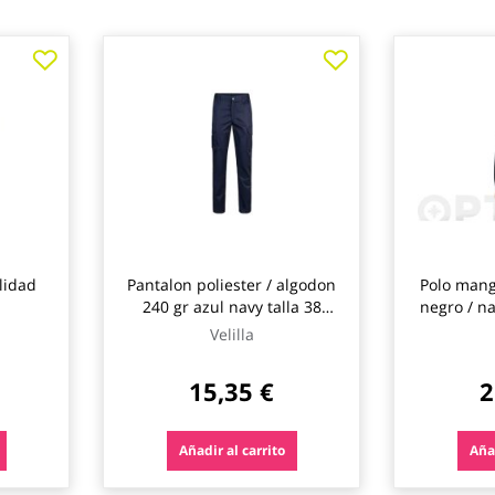
ilidad
Pantalon poliester / algodon
Polo mang
240 gr azul navy talla 38
negro / na
velilla
Velilla
15,35 €
2
Añadir al carrito
Añad