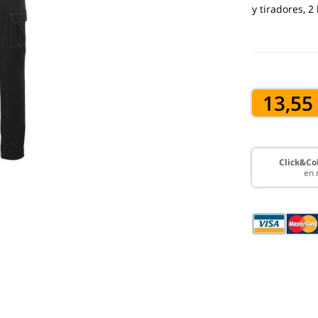
y tiradores, 2
13,55
Click&Col
en 