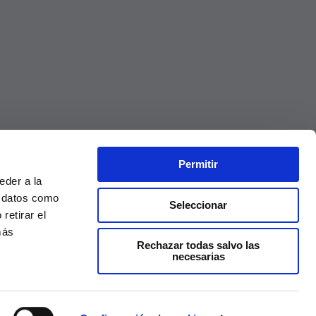
Permitir
eder a la
r datos como
Seleccionar
retirar el
más
Rechazar todas salvo las
necesarias
Precios válidos solo en la web, no en tienda