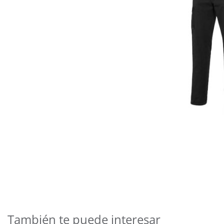
Saltar
al
comienzo
de
También te puede interesar
la