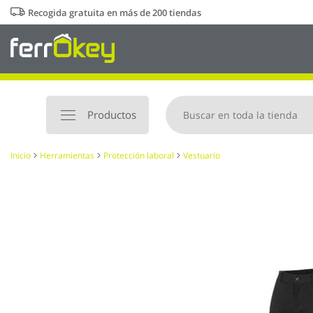
Ir
Recogida gratuita en más de 200 tiendas
al
contenido
Productos
Inicio
Herramientas
Protección laboral
Vestuario
Saltar
al
final
de
la
galería
de
imágenes