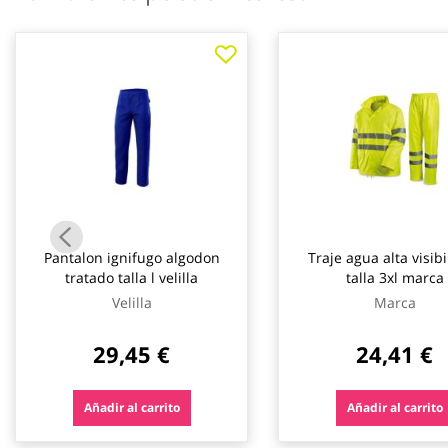
galería
de
imágenes
Pantalon ignifugo algodon
Traje agua alta visib
tratado talla l velilla
talla 3xl marca
Velilla
Marca
29,45 €
24,41 €
Añadir al carrito
Añadir al carrito