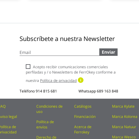
Subscríbete a nuestra Newsletter
Inscríbase
Enviar
a
nuestro
boletín
Acepto recibir comunicaciones comerciales
de
perfiladas y / o Newsletters de FerrOkey conforme a
noticias:
nuestra
Política de privacidad
Teléfono
914 815 681
Whatsapp
689 163 848
FAQ
Condiciones de
Catálogos
Marca Kylate
uso
Aviso legal
Financiación
Marca Kolorea
Política de
Política de
Acerca de
Marca Natuur
envíos
privacidad
Ferrokey
Marca Wesco
Derecho de