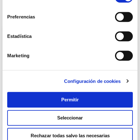
LOCALIZA TU TIENDA MÁS CERCANA
consentimiento
También te puede interesar
Preferencias
Estadística
Marketing
Configuración de cookies
Downlight led empotrado o superficie 28w blanco 2550
Permitir
lm cct 3 tonos cristalrecord
Cristalrecord
Seleccionar
43,00 €
Rechazar todas salvo las necesarias