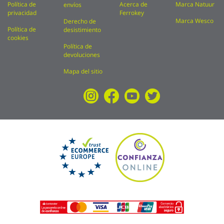
Política de
Acerca de
Marca Natuur
envíos
privacidad
Ferrokey
Marca Wesco
Derecho de
Política de
desistimiento
cookies
Política de
devoluciones
Mapa del sitio