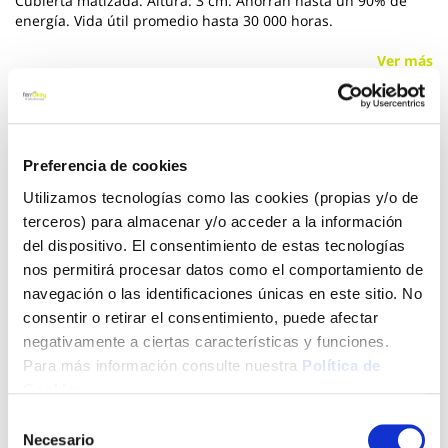
Cubierta matizada. Altura: 3 cm. Ahorran hasta un 90% de
energía. Vida útil promedio hasta 30 000 horas.
Ver más
20,80 €
Preferencia de cookies
Añadir al carrito
Utilizamos tecnologías como las cookies (propias y/o de
terceros) para almacenar y/o acceder a la información
del dispositivo. El consentimiento de estas tecnologías
nos permitirá procesar datos como el comportamiento de
Click&Collect - Recogida gratis
Envío a domicilio:
navegación o las identificaciones únicas en este sitio. No
en nuestras tiendas
5 días hábiles
consentir o retirar el consentimiento, puede afectar
negativamente a ciertas características y funciones.
Para más información consulte nuestra
Política de
+ INFO
Cookies
.
Selección
Necesario
de