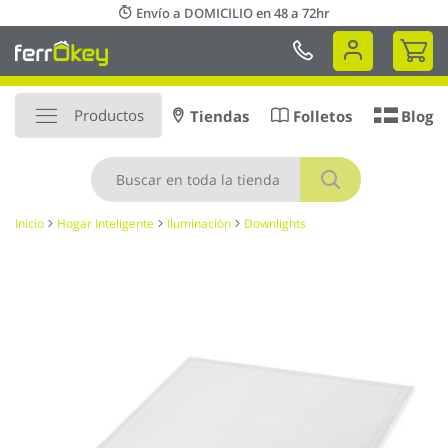
Ir
Envío a DOMICILIO en 48 a 72hr
al
Mi 
contenido
Productos
Tiendas
Folletos
Blog
Buscar
Inicio
Hogar Inteligente
Iluminación
Downlights
Saltar
al
final
de
la
galería
de
imágenes