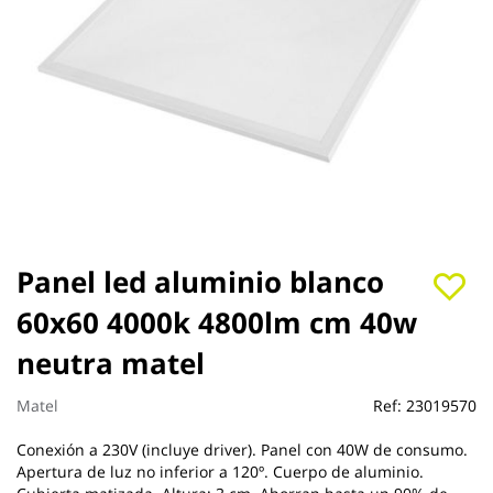
Saltar
Panel led aluminio blanco
al
60x60 4000k 4800lm cm 40w
comienzo
de
neutra matel
la
galería
de
Matel
Ref:
23019570
imágenes
Conexión a 230V (incluye driver). Panel con 40W de consumo.
Apertura de luz no inferior a 120º. Cuerpo de aluminio.