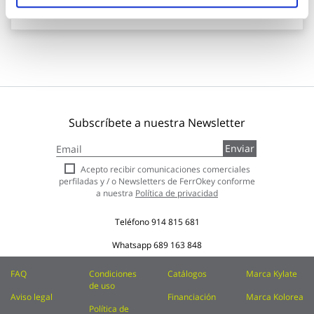
Añadir al carrito
Subscríbete a nuestra Newsletter
Inscríbase
Enviar
a
nuestro
Acepto recibir comunicaciones comerciales
boletín
perfiladas y / o Newsletters de FerrOkey conforme
de
a nuestra
Política de privacidad
noticias:
Teléfono
914 815 681
Whatsapp
689 163 848
FAQ
Condiciones
Catálogos
Marca Kylate
de uso
Aviso legal
Financiación
Marca Kolorea
Política de