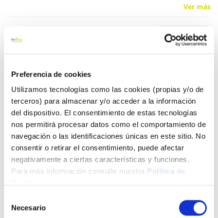
Ver más
2,69 €
Añadir al carrito
Preferencia de cookies
Utilizamos tecnologías como las cookies (propias y/o de
terceros) para almacenar y/o acceder a la información
del dispositivo. El consentimiento de estas tecnologías
Click&Collect - Recogida gratis
Envío a domicilio:
nos permitirá procesar datos como el comportamiento de
en nuestras tiendas
5 días hábiles
navegación o las identificaciones únicas en este sitio. No
consentir o retirar el consentimiento, puede afectar
negativamente a ciertas características y funciones.
+ INFO
Para más información consulte nuestra
Política de
Cookies
.
LOCALIZA TU TIENDA MÁS CERCANA
Selección
Necesario
de