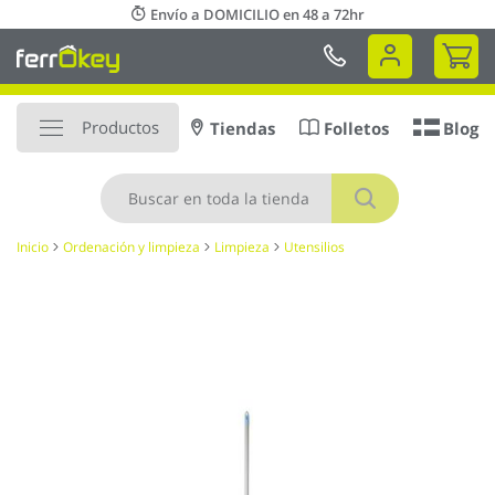
Ir
Envío a DOMICILIO en 48 a 72hr
al
Mi 
contenido
Productos
Tiendas
Folletos
Blog
Buscar
Inicio
Ordenación y limpieza
Limpieza
Utensilios
Saltar
al
final
de
la
galería
de
imágenes