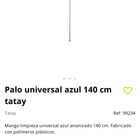
Saltar
Palo universal azul 140 cm
al
tatay
comienzo
de
la
Tatay
Ref:
99234
galería
de
Mango limpieza universal azul anonizado 140 cm. Fabricado
imágenes
con polímeros plásticos.