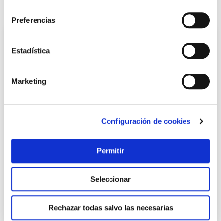
consentimiento
También te puede interesar
Preferencias
Estadística
Marketing
Configuración de cookies
Bolsa basura 30 l (15 uds) cierra facil extra 55x62 cm
saplex
Permitir
Saplex
Seleccionar
2,73 €
Rechazar todas salvo las necesarias
Añadir al carrito