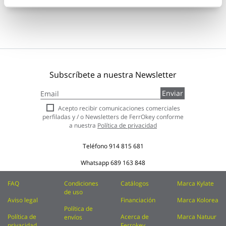
Subscríbete a nuestra Newsletter
Inscríbase
Enviar
a
nuestro
Acepto recibir comunicaciones comerciales
boletín
perfiladas y / o Newsletters de FerrOkey conforme
de
a nuestra
Política de privacidad
noticias:
Teléfono
914 815 681
Whatsapp
689 163 848
FAQ
Condiciones
Catálogos
Marca Kylate
de uso
Aviso legal
Financiación
Marca Kolorea
Política de
Política de
Acerca de
Marca Natuur
envíos
privacidad
Ferrokey